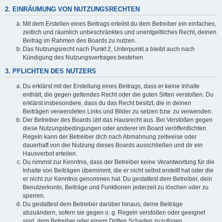
2. EINRÄUMUNG VON NUTZUNGSRECHTEN
Mit dem Erstellen eines Beitrags erteilst du dem Betreiber ein einfaches,
zeitlich und räumlich unbeschränktes und unentgeltliches Recht, deinen
Beitrag im Rahmen des Boards zu nutzen.
Das Nutzungsrecht nach Punkt 2, Unterpunkt a bleibt auch nach
Kündigung des Nutzungsvertrages bestehen.
3. PFLICHTEN DES NUTZERS
Du erklärst mit der Erstellung eines Beitrags, dass er keine Inhalte
enthält, die gegen geltendes Recht oder die guten Sitten verstoßen. Du
erklärst insbesondere, dass du das Recht besitzt, die in deinen
Beiträgen verwendeten Links und Bilder zu setzen bzw. zu verwenden.
Der Betreiber des Boards übt das Hausrecht aus. Bei Verstößen gegen
diese Nutzungsbedingungen oder anderer im Board veröffentlichten
Regeln kann der Betreiber dich nach Abmahnung zeitweise oder
dauerhaft von der Nutzung dieses Boards ausschließen und dir ein
Hausverbot erteilen.
Du nimmst zur Kenntnis, dass der Betreiber keine Verantwortung für die
Inhalte von Beiträgen übernimmt, die er nicht selbst erstellt hat oder die
er nicht zur Kenntnis genommen hat. Du gestattest dem Betreiber, dein
Benutzerkonto, Beiträge und Funktionen jederzeit zu löschen oder zu
sperren.
Du gestattest dem Betreiber darüber hinaus, deine Beiträge
abzuändern, sofern sie gegen o. g. Regeln verstoßen oder geeignet
sind, dem Betreiber oder einem Dritten Schaden zuzufügen.