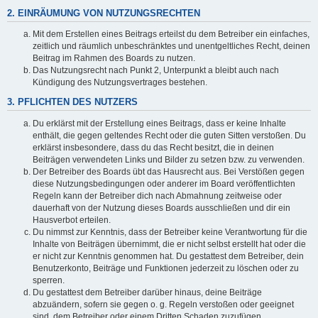
2. EINRÄUMUNG VON NUTZUNGSRECHTEN
Mit dem Erstellen eines Beitrags erteilst du dem Betreiber ein einfaches,
zeitlich und räumlich unbeschränktes und unentgeltliches Recht, deinen
Beitrag im Rahmen des Boards zu nutzen.
Das Nutzungsrecht nach Punkt 2, Unterpunkt a bleibt auch nach
Kündigung des Nutzungsvertrages bestehen.
3. PFLICHTEN DES NUTZERS
Du erklärst mit der Erstellung eines Beitrags, dass er keine Inhalte
enthält, die gegen geltendes Recht oder die guten Sitten verstoßen. Du
erklärst insbesondere, dass du das Recht besitzt, die in deinen
Beiträgen verwendeten Links und Bilder zu setzen bzw. zu verwenden.
Der Betreiber des Boards übt das Hausrecht aus. Bei Verstößen gegen
diese Nutzungsbedingungen oder anderer im Board veröffentlichten
Regeln kann der Betreiber dich nach Abmahnung zeitweise oder
dauerhaft von der Nutzung dieses Boards ausschließen und dir ein
Hausverbot erteilen.
Du nimmst zur Kenntnis, dass der Betreiber keine Verantwortung für die
Inhalte von Beiträgen übernimmt, die er nicht selbst erstellt hat oder die
er nicht zur Kenntnis genommen hat. Du gestattest dem Betreiber, dein
Benutzerkonto, Beiträge und Funktionen jederzeit zu löschen oder zu
sperren.
Du gestattest dem Betreiber darüber hinaus, deine Beiträge
abzuändern, sofern sie gegen o. g. Regeln verstoßen oder geeignet
sind, dem Betreiber oder einem Dritten Schaden zuzufügen.