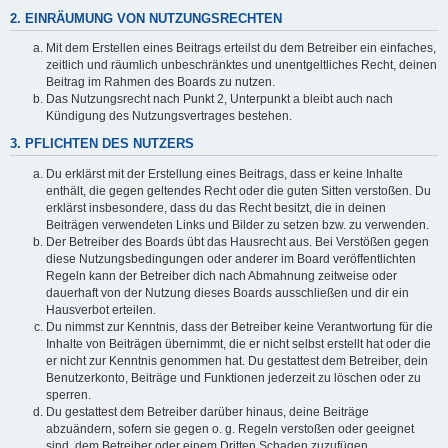
2. EINRÄUMUNG VON NUTZUNGSRECHTEN
Mit dem Erstellen eines Beitrags erteilst du dem Betreiber ein einfaches,
zeitlich und räumlich unbeschränktes und unentgeltliches Recht, deinen
Beitrag im Rahmen des Boards zu nutzen.
Das Nutzungsrecht nach Punkt 2, Unterpunkt a bleibt auch nach
Kündigung des Nutzungsvertrages bestehen.
3. PFLICHTEN DES NUTZERS
Du erklärst mit der Erstellung eines Beitrags, dass er keine Inhalte
enthält, die gegen geltendes Recht oder die guten Sitten verstoßen. Du
erklärst insbesondere, dass du das Recht besitzt, die in deinen
Beiträgen verwendeten Links und Bilder zu setzen bzw. zu verwenden.
Der Betreiber des Boards übt das Hausrecht aus. Bei Verstößen gegen
diese Nutzungsbedingungen oder anderer im Board veröffentlichten
Regeln kann der Betreiber dich nach Abmahnung zeitweise oder
dauerhaft von der Nutzung dieses Boards ausschließen und dir ein
Hausverbot erteilen.
Du nimmst zur Kenntnis, dass der Betreiber keine Verantwortung für die
Inhalte von Beiträgen übernimmt, die er nicht selbst erstellt hat oder die
er nicht zur Kenntnis genommen hat. Du gestattest dem Betreiber, dein
Benutzerkonto, Beiträge und Funktionen jederzeit zu löschen oder zu
sperren.
Du gestattest dem Betreiber darüber hinaus, deine Beiträge
abzuändern, sofern sie gegen o. g. Regeln verstoßen oder geeignet
sind, dem Betreiber oder einem Dritten Schaden zuzufügen.