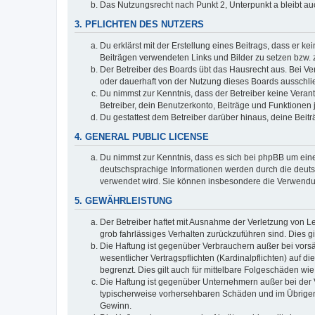
Das Nutzungsrecht nach Punkt 2, Unterpunkt a bleibt 
3. PFLICHTEN DES NUTZERS
Du erklärst mit der Erstellung eines Beitrags, dass er ke
Beiträgen verwendeten Links und Bilder zu setzen bzw.
Der Betreiber des Boards übt das Hausrecht aus. Bei V
oder dauerhaft von der Nutzung dieses Boards ausschlie
Du nimmst zur Kenntnis, dass der Betreiber keine Verantw
Betreiber, dein Benutzerkonto, Beiträge und Funktionen 
Du gestattest dem Betreiber darüber hinaus, deine Beit
4. GENERAL PUBLIC LICENSE
Du nimmst zur Kenntnis, dass es sich bei phpBB um eine
deutschsprachige Informationen werden durch die deuts
verwendet wird. Sie können insbesondere die Verwendun
5. GEWÄHRLEISTUNG
Der Betreiber haftet mit Ausnahme der Verletzung von Le
grob fahrlässiges Verhalten zurückzuführen sind. Dies 
Die Haftung ist gegenüber Verbrauchern außer bei vors
wesentlicher Vertragspflichten (Kardinalpflichten) auf
begrenzt. Dies gilt auch für mittelbare Folgeschäden 
Die Haftung ist gegenüber Unternehmern außer bei der V
typischerweise vorhersehbaren Schäden und im Übrigen 
Gewinn.