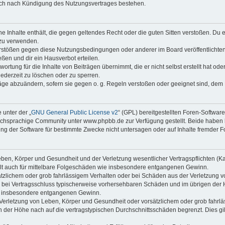
auch nach Kündigung des Nutzungsvertrages bestehen.
ine Inhalte enthält, die gegen geltendes Recht oder die guten Sitten verstoßen. Du 
 zu verwenden.
erstößen gegen diese Nutzungsbedingungen oder anderer im Board veröffentlichte
ßen und dir ein Hausverbot erteilen.
ortung für die Inhalte von Beiträgen übernimmt, die er nicht selbst erstellt hat od
jederzeit zu löschen oder zu sperren.
räge abzuändern, sofern sie gegen o. g. Regeln verstoßen oder geeignet sind, dem
 unter der „
GNU General Public License v2
“ (GPL) bereitgestellten Foren-Softwa
chsprachige Community unter www.phpbb.de zur Verfügung gestellt. Beide haben ke
g der Software für bestimmte Zwecke nicht untersagen oder auf Inhalte fremder F
ben, Körper und Gesundheit und der Verletzung wesentlicher Vertragspflichten (Kard
gilt auch für mittelbare Folgeschäden wie insbesondere entgangenen Gewinn.
ätzlichem oder grob fahrlässigem Verhalten oder bei Schäden aus der Verletzung 
 die bei Vertragsschluss typischerweise vorhersehbaren Schäden und im übrigen de
wie insbesondere entgangenen Gewinn.
erletzung von Leben, Körper und Gesundheit oder vorsätzlichem oder grob fahrläs
der Höhe nach auf die vertragstypischen Durchschnittsschäden begrenzt. Dies gi