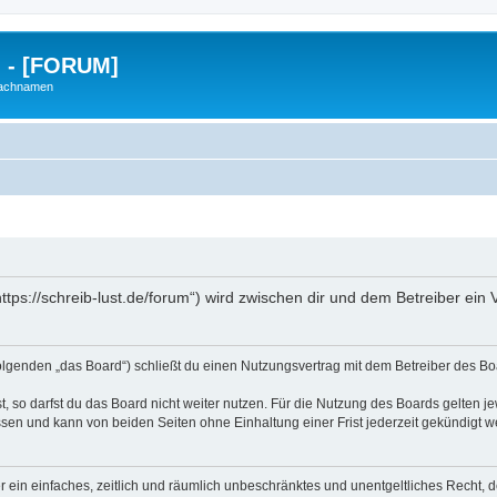
g - [FORUM]
Nachnamen
https://schreib-lust.de/forum“) wird zwischen dir und dem Betreiber ei
Folgenden „das Board“) schließt du einen Nutzungsvertrag mit dem Betreiber des Boa
 so darfst du das Board nicht weiter nutzen. Für die Nutzung des Boards gelten jew
sen und kann von beiden Seiten ohne Einhaltung einer Frist jederzeit gekündigt w
ber ein einfaches, zeitlich und räumlich unbeschränktes und unentgeltliches Recht