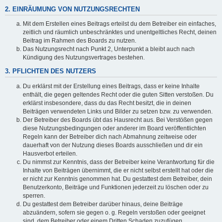
2. EINRÄUMUNG VON NUTZUNGSRECHTEN
Mit dem Erstellen eines Beitrags erteilst du dem Betreiber ein einfaches,
zeitlich und räumlich unbeschränktes und unentgeltliches Recht, deinen
Beitrag im Rahmen des Boards zu nutzen.
Das Nutzungsrecht nach Punkt 2, Unterpunkt a bleibt auch nach
Kündigung des Nutzungsvertrages bestehen.
3. PFLICHTEN DES NUTZERS
Du erklärst mit der Erstellung eines Beitrags, dass er keine Inhalte
enthält, die gegen geltendes Recht oder die guten Sitten verstoßen. Du
erklärst insbesondere, dass du das Recht besitzt, die in deinen
Beiträgen verwendeten Links und Bilder zu setzen bzw. zu verwenden.
Der Betreiber des Boards übt das Hausrecht aus. Bei Verstößen gegen
diese Nutzungsbedingungen oder anderer im Board veröffentlichten
Regeln kann der Betreiber dich nach Abmahnung zeitweise oder
dauerhaft von der Nutzung dieses Boards ausschließen und dir ein
Hausverbot erteilen.
Du nimmst zur Kenntnis, dass der Betreiber keine Verantwortung für die
Inhalte von Beiträgen übernimmt, die er nicht selbst erstellt hat oder die
er nicht zur Kenntnis genommen hat. Du gestattest dem Betreiber, dein
Benutzerkonto, Beiträge und Funktionen jederzeit zu löschen oder zu
sperren.
Du gestattest dem Betreiber darüber hinaus, deine Beiträge
abzuändern, sofern sie gegen o. g. Regeln verstoßen oder geeignet
sind, dem Betreiber oder einem Dritten Schaden zuzufügen.