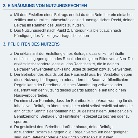
2. EINRÄUMUNG VON NUTZUNGSRECHTEN
Mit dem Erstellen eines Beitrags erteilst du dem Betreiber ein einfaches,
zeitlich und räumlich unbeschränktes und unentgeltliches Recht, deinen
Beitrag im Rahmen des Boards zu nutzen.
Das Nutzungsrecht nach Punkt 2, Unterpunkt a bleibt auch nach
Kündigung des Nutzungsvertrages bestehen.
3. PFLICHTEN DES NUTZERS
Du erklärst mit der Erstellung eines Beitrags, dass er keine Inhalte
enthält, die gegen geltendes Recht oder die guten Sitten verstoßen. Du
erklärst insbesondere, dass du das Recht besitzt, die in deinen
Beiträgen verwendeten Links und Bilder zu setzen bzw. zu verwenden.
Der Betreiber des Boards übt das Hausrecht aus. Bei Verstößen gegen
diese Nutzungsbedingungen oder anderer im Board veröffentlichten
Regeln kann der Betreiber dich nach Abmahnung zeitweise oder
dauerhaft von der Nutzung dieses Boards ausschließen und dir ein
Hausverbot erteilen.
Du nimmst zur Kenntnis, dass der Betreiber keine Verantwortung für die
Inhalte von Beiträgen übernimmt, die er nicht selbst erstellt hat oder die
er nicht zur Kenntnis genommen hat. Du gestattest dem Betreiber, dein
Benutzerkonto, Beiträge und Funktionen jederzeit zu löschen oder zu
sperren.
Du gestattest dem Betreiber darüber hinaus, deine Beiträge
abzuändern, sofern sie gegen o. g. Regeln verstoßen oder geeignet
sind, dem Betreiber oder einem Dritten Schaden zuzufügen.