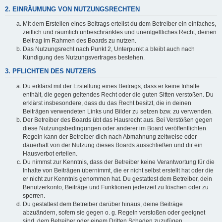
2. EINRÄUMUNG VON NUTZUNGSRECHTEN
Mit dem Erstellen eines Beitrags erteilst du dem Betreiber ein einfaches,
zeitlich und räumlich unbeschränktes und unentgeltliches Recht, deinen
Beitrag im Rahmen des Boards zu nutzen.
Das Nutzungsrecht nach Punkt 2, Unterpunkt a bleibt auch nach
Kündigung des Nutzungsvertrages bestehen.
3. PFLICHTEN DES NUTZERS
Du erklärst mit der Erstellung eines Beitrags, dass er keine Inhalte
enthält, die gegen geltendes Recht oder die guten Sitten verstoßen. Du
erklärst insbesondere, dass du das Recht besitzt, die in deinen
Beiträgen verwendeten Links und Bilder zu setzen bzw. zu verwenden.
Der Betreiber des Boards übt das Hausrecht aus. Bei Verstößen gegen
diese Nutzungsbedingungen oder anderer im Board veröffentlichten
Regeln kann der Betreiber dich nach Abmahnung zeitweise oder
dauerhaft von der Nutzung dieses Boards ausschließen und dir ein
Hausverbot erteilen.
Du nimmst zur Kenntnis, dass der Betreiber keine Verantwortung für die
Inhalte von Beiträgen übernimmt, die er nicht selbst erstellt hat oder die
er nicht zur Kenntnis genommen hat. Du gestattest dem Betreiber, dein
Benutzerkonto, Beiträge und Funktionen jederzeit zu löschen oder zu
sperren.
Du gestattest dem Betreiber darüber hinaus, deine Beiträge
abzuändern, sofern sie gegen o. g. Regeln verstoßen oder geeignet
sind, dem Betreiber oder einem Dritten Schaden zuzufügen.