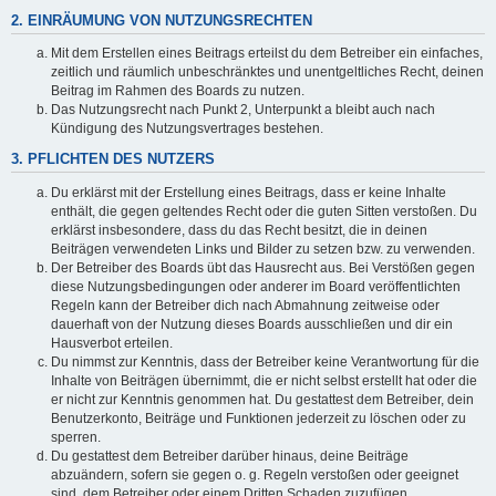
2. EINRÄUMUNG VON NUTZUNGSRECHTEN
Mit dem Erstellen eines Beitrags erteilst du dem Betreiber ein einfaches,
zeitlich und räumlich unbeschränktes und unentgeltliches Recht, deinen
Beitrag im Rahmen des Boards zu nutzen.
Das Nutzungsrecht nach Punkt 2, Unterpunkt a bleibt auch nach
Kündigung des Nutzungsvertrages bestehen.
3. PFLICHTEN DES NUTZERS
Du erklärst mit der Erstellung eines Beitrags, dass er keine Inhalte
enthält, die gegen geltendes Recht oder die guten Sitten verstoßen. Du
erklärst insbesondere, dass du das Recht besitzt, die in deinen
Beiträgen verwendeten Links und Bilder zu setzen bzw. zu verwenden.
Der Betreiber des Boards übt das Hausrecht aus. Bei Verstößen gegen
diese Nutzungsbedingungen oder anderer im Board veröffentlichten
Regeln kann der Betreiber dich nach Abmahnung zeitweise oder
dauerhaft von der Nutzung dieses Boards ausschließen und dir ein
Hausverbot erteilen.
Du nimmst zur Kenntnis, dass der Betreiber keine Verantwortung für die
Inhalte von Beiträgen übernimmt, die er nicht selbst erstellt hat oder die
er nicht zur Kenntnis genommen hat. Du gestattest dem Betreiber, dein
Benutzerkonto, Beiträge und Funktionen jederzeit zu löschen oder zu
sperren.
Du gestattest dem Betreiber darüber hinaus, deine Beiträge
abzuändern, sofern sie gegen o. g. Regeln verstoßen oder geeignet
sind, dem Betreiber oder einem Dritten Schaden zuzufügen.