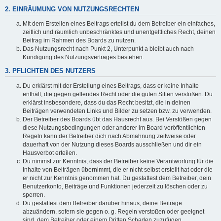
2. EINRÄUMUNG VON NUTZUNGSRECHTEN
Mit dem Erstellen eines Beitrags erteilst du dem Betreiber ein einfaches,
zeitlich und räumlich unbeschränktes und unentgeltliches Recht, deinen
Beitrag im Rahmen des Boards zu nutzen.
Das Nutzungsrecht nach Punkt 2, Unterpunkt a bleibt auch nach
Kündigung des Nutzungsvertrages bestehen.
3. PFLICHTEN DES NUTZERS
Du erklärst mit der Erstellung eines Beitrags, dass er keine Inhalte
enthält, die gegen geltendes Recht oder die guten Sitten verstoßen. Du
erklärst insbesondere, dass du das Recht besitzt, die in deinen
Beiträgen verwendeten Links und Bilder zu setzen bzw. zu verwenden.
Der Betreiber des Boards übt das Hausrecht aus. Bei Verstößen gegen
diese Nutzungsbedingungen oder anderer im Board veröffentlichten
Regeln kann der Betreiber dich nach Abmahnung zeitweise oder
dauerhaft von der Nutzung dieses Boards ausschließen und dir ein
Hausverbot erteilen.
Du nimmst zur Kenntnis, dass der Betreiber keine Verantwortung für die
Inhalte von Beiträgen übernimmt, die er nicht selbst erstellt hat oder die
er nicht zur Kenntnis genommen hat. Du gestattest dem Betreiber, dein
Benutzerkonto, Beiträge und Funktionen jederzeit zu löschen oder zu
sperren.
Du gestattest dem Betreiber darüber hinaus, deine Beiträge
abzuändern, sofern sie gegen o. g. Regeln verstoßen oder geeignet
sind, dem Betreiber oder einem Dritten Schaden zuzufügen.