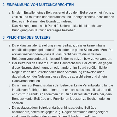
2. EINRÄUMUNG VON NUTZUNGSRECHTEN
Mit dem Erstellen eines Beitrags erteilst du dem Betreiber ein einfaches,
zeitlich und räumlich unbeschränktes und unentgeltliches Recht, deinen
Beitrag im Rahmen des Boards zu nutzen.
Das Nutzungsrecht nach Punkt 2, Unterpunkt a bleibt auch nach
Kündigung des Nutzungsvertrages bestehen.
3. PFLICHTEN DES NUTZERS
Du erklärst mit der Erstellung eines Beitrags, dass er keine Inhalte
enthält, die gegen geltendes Recht oder die guten Sitten verstoßen. Du
erklärst insbesondere, dass du das Recht besitzt, die in deinen
Beiträgen verwendeten Links und Bilder zu setzen bzw. zu verwenden.
Der Betreiber des Boards übt das Hausrecht aus. Bei Verstößen gegen
diese Nutzungsbedingungen oder anderer im Board veröffentlichten
Regeln kann der Betreiber dich nach Abmahnung zeitweise oder
dauerhaft von der Nutzung dieses Boards ausschließen und dir ein
Hausverbot erteilen.
Du nimmst zur Kenntnis, dass der Betreiber keine Verantwortung für die
Inhalte von Beiträgen übernimmt, die er nicht selbst erstellt hat oder die
er nicht zur Kenntnis genommen hat. Du gestattest dem Betreiber, dein
Benutzerkonto, Beiträge und Funktionen jederzeit zu löschen oder zu
sperren.
Du gestattest dem Betreiber darüber hinaus, deine Beiträge
abzuändern, sofern sie gegen o. g. Regeln verstoßen oder geeignet
sind, dem Betreiber oder einem Dritten Schaden zuzufügen.