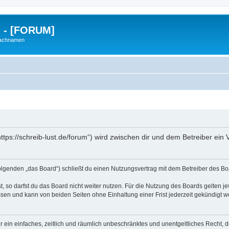
g - [FORUM]
Nachnamen
https://schreib-lust.de/forum“) wird zwischen dir und dem Betreiber ei
Folgenden „das Board“) schließt du einen Nutzungsvertrag mit dem Betreiber des Boa
 so darfst du das Board nicht weiter nutzen. Für die Nutzung des Boards gelten jew
sen und kann von beiden Seiten ohne Einhaltung einer Frist jederzeit gekündigt w
ber ein einfaches, zeitlich und räumlich unbeschränktes und unentgeltliches Recht