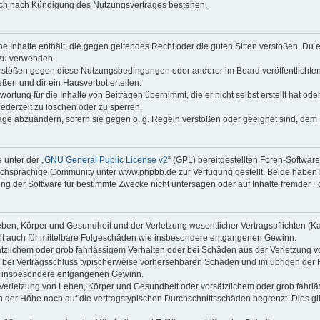
auch nach Kündigung des Nutzungsvertrages bestehen.
ine Inhalte enthält, die gegen geltendes Recht oder die guten Sitten verstoßen. Du 
 zu verwenden.
erstößen gegen diese Nutzungsbedingungen oder anderer im Board veröffentlichte
ßen und dir ein Hausverbot erteilen.
ortung für die Inhalte von Beiträgen übernimmt, die er nicht selbst erstellt hat od
jederzeit zu löschen oder zu sperren.
räge abzuändern, sofern sie gegen o. g. Regeln verstoßen oder geeignet sind, dem
 unter der „
GNU General Public License v2
“ (GPL) bereitgestellten Foren-Softwa
chsprachige Community unter www.phpbb.de zur Verfügung gestellt. Beide haben ke
g der Software für bestimmte Zwecke nicht untersagen oder auf Inhalte fremder F
ben, Körper und Gesundheit und der Verletzung wesentlicher Vertragspflichten (Kard
gilt auch für mittelbare Folgeschäden wie insbesondere entgangenen Gewinn.
ätzlichem oder grob fahrlässigem Verhalten oder bei Schäden aus der Verletzung 
 die bei Vertragsschluss typischerweise vorhersehbaren Schäden und im übrigen de
wie insbesondere entgangenen Gewinn.
erletzung von Leben, Körper und Gesundheit oder vorsätzlichem oder grob fahrläs
der Höhe nach auf die vertragstypischen Durchschnittsschäden begrenzt. Dies gi