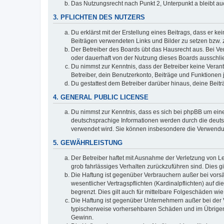
Das Nutzungsrecht nach Punkt 2, Unterpunkt a bleibt 
3. PFLICHTEN DES NUTZERS
Du erklärst mit der Erstellung eines Beitrags, dass er ke
Beiträgen verwendeten Links und Bilder zu setzen bzw.
Der Betreiber des Boards übt das Hausrecht aus. Bei V
oder dauerhaft von der Nutzung dieses Boards ausschlie
Du nimmst zur Kenntnis, dass der Betreiber keine Verantw
Betreiber, dein Benutzerkonto, Beiträge und Funktionen 
Du gestattest dem Betreiber darüber hinaus, deine Beit
4. GENERAL PUBLIC LICENSE
Du nimmst zur Kenntnis, dass es sich bei phpBB um eine
deutschsprachige Informationen werden durch die deuts
verwendet wird. Sie können insbesondere die Verwendun
5. GEWÄHRLEISTUNG
Der Betreiber haftet mit Ausnahme der Verletzung von Le
grob fahrlässiges Verhalten zurückzuführen sind. Dies 
Die Haftung ist gegenüber Verbrauchern außer bei vors
wesentlicher Vertragspflichten (Kardinalpflichten) auf
begrenzt. Dies gilt auch für mittelbare Folgeschäden 
Die Haftung ist gegenüber Unternehmern außer bei der V
typischerweise vorhersehbaren Schäden und im Übrigen 
Gewinn.