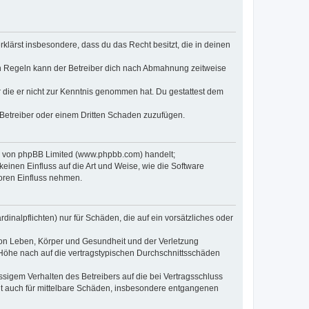
erklärst insbesondere, dass du das Recht besitzt, die in deinen
n Regeln kann der Betreiber dich nach Abmahnung zeitweise
er die er nicht zur Kenntnis genommen hat. Du gestattest dem
 Betreiber oder einem Dritten Schaden zuzufügen.
re von phpBB Limited (www.phpbb.com) handelt;
inen Einfluss auf die Art und Weise, wie die Software
oren Einfluss nehmen.
inalpflichten) nur für Schäden, die auf ein vorsätzliches oder
von Leben, Körper und Gesundheit und der Verletzung
r Höhe nach auf die vertragstypischen Durchschnittsschäden
sigem Verhalten des Betreibers auf die bei Vertragsschluss
lt auch für mittelbare Schäden, insbesondere entgangenen