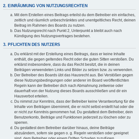
2. EINRÄUMUNG VON NUTZUNGSRECHTEN
Mit dem Erstellen eines Beitrags erteilst du dem Betreiber ein einfaches,
zeitlich und räumlich unbeschränktes und unentgeltliches Recht, deinen
Beitrag im Rahmen des Boards zu nutzen.
Das Nutzungsrecht nach Punkt 2, Unterpunkt a bleibt auch nach
Kündigung des Nutzungsvertrages bestehen.
3. PFLICHTEN DES NUTZERS
Du erklärst mit der Erstellung eines Beitrags, dass er keine Inhalte
enthält, die gegen geltendes Recht oder die guten Sitten verstoßen. Du
erklärst insbesondere, dass du das Recht besitzt, die in deinen
Beiträgen verwendeten Links und Bilder zu setzen bzw. zu verwenden.
Der Betreiber des Boards übt das Hausrecht aus. Bei Verstößen gegen
diese Nutzungsbedingungen oder anderer im Board veröffentlichten
Regeln kann der Betreiber dich nach Abmahnung zeitweise oder
dauerhaft von der Nutzung dieses Boards ausschließen und dir ein
Hausverbot erteilen.
Du nimmst zur Kenntnis, dass der Betreiber keine Verantwortung für die
Inhalte von Beiträgen übernimmt, die er nicht selbst erstellt hat oder die
er nicht zur Kenntnis genommen hat. Du gestattest dem Betreiber, dein
Benutzerkonto, Beiträge und Funktionen jederzeit zu löschen oder zu
sperren.
Du gestattest dem Betreiber darüber hinaus, deine Beiträge
abzuändern, sofern sie gegen o. g. Regeln verstoßen oder geeignet
sind, dem Betreiber oder einem Dritten Schaden zuzufügen.