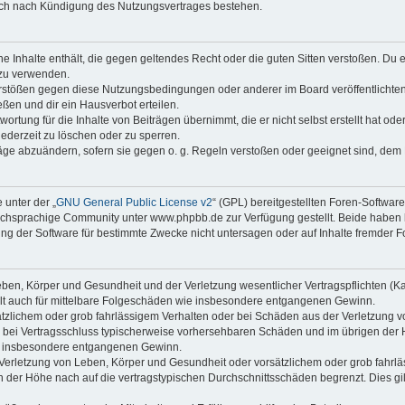
auch nach Kündigung des Nutzungsvertrages bestehen.
ine Inhalte enthält, die gegen geltendes Recht oder die guten Sitten verstoßen. Du 
 zu verwenden.
erstößen gegen diese Nutzungsbedingungen oder anderer im Board veröffentlichte
ßen und dir ein Hausverbot erteilen.
ortung für die Inhalte von Beiträgen übernimmt, die er nicht selbst erstellt hat od
jederzeit zu löschen oder zu sperren.
räge abzuändern, sofern sie gegen o. g. Regeln verstoßen oder geeignet sind, dem
 unter der „
GNU General Public License v2
“ (GPL) bereitgestellten Foren-Softwa
chsprachige Community unter www.phpbb.de zur Verfügung gestellt. Beide haben ke
g der Software für bestimmte Zwecke nicht untersagen oder auf Inhalte fremder F
ben, Körper und Gesundheit und der Verletzung wesentlicher Vertragspflichten (Kard
gilt auch für mittelbare Folgeschäden wie insbesondere entgangenen Gewinn.
ätzlichem oder grob fahrlässigem Verhalten oder bei Schäden aus der Verletzung 
 die bei Vertragsschluss typischerweise vorhersehbaren Schäden und im übrigen de
wie insbesondere entgangenen Gewinn.
erletzung von Leben, Körper und Gesundheit oder vorsätzlichem oder grob fahrläs
der Höhe nach auf die vertragstypischen Durchschnittsschäden begrenzt. Dies gi