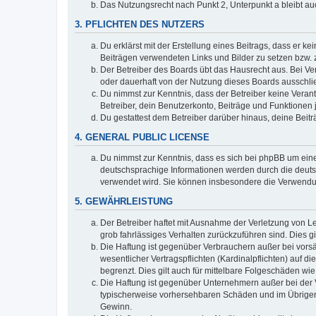
Das Nutzungsrecht nach Punkt 2, Unterpunkt a bleibt 
3. PFLICHTEN DES NUTZERS
Du erklärst mit der Erstellung eines Beitrags, dass er ke
Beiträgen verwendeten Links und Bilder zu setzen bzw.
Der Betreiber des Boards übt das Hausrecht aus. Bei V
oder dauerhaft von der Nutzung dieses Boards ausschlie
Du nimmst zur Kenntnis, dass der Betreiber keine Verantw
Betreiber, dein Benutzerkonto, Beiträge und Funktionen 
Du gestattest dem Betreiber darüber hinaus, deine Beit
4. GENERAL PUBLIC LICENSE
Du nimmst zur Kenntnis, dass es sich bei phpBB um eine
deutschsprachige Informationen werden durch die deuts
verwendet wird. Sie können insbesondere die Verwendun
5. GEWÄHRLEISTUNG
Der Betreiber haftet mit Ausnahme der Verletzung von Le
grob fahrlässiges Verhalten zurückzuführen sind. Dies 
Die Haftung ist gegenüber Verbrauchern außer bei vors
wesentlicher Vertragspflichten (Kardinalpflichten) auf
begrenzt. Dies gilt auch für mittelbare Folgeschäden 
Die Haftung ist gegenüber Unternehmern außer bei der V
typischerweise vorhersehbaren Schäden und im Übrigen 
Gewinn.