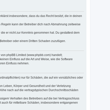
erklärst insbesondere, dass du das Recht besitzt, die in deinen
n Regeln kann der Betreiber dich nach Abmahnung zeitweise
er die er nicht zur Kenntnis genommen hat. Du gestattest dem
 Betreiber oder einem Dritten Schaden zuzufügen.
re von phpBB Limited (www.phpbb.com) handelt;
inen Einfluss auf die Art und Weise, wie die Software
oren Einfluss nehmen.
inalpflichten) nur für Schäden, die auf ein vorsätzliches oder
von Leben, Körper und Gesundheit und der Verletzung
r Höhe nach auf die vertragstypischen Durchschnittsschäden
sigem Verhalten des Betreibers auf die bei Vertragsschluss
lt auch für mittelbare Schäden, insbesondere entgangenen