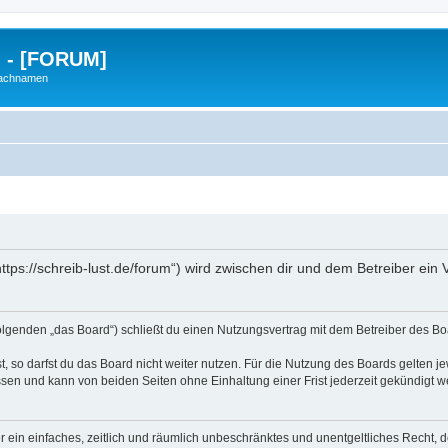
g - [FORUM]
Nachnamen
https://schreib-lust.de/forum“) wird zwischen dir und dem Betreiber ei
Folgenden „das Board“) schließt du einen Nutzungsvertrag mit dem Betreiber des Boa
 so darfst du das Board nicht weiter nutzen. Für die Nutzung des Boards gelten jew
sen und kann von beiden Seiten ohne Einhaltung einer Frist jederzeit gekündigt w
ber ein einfaches, zeitlich und räumlich unbeschränktes und unentgeltliches Recht