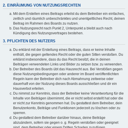
2. EINRÄUMUNG VON NUTZUNGSRECHTEN
Mit dem Erstellen eines Beitrags erteilst du dem Betreiber ein einfaches,
zeitlich und räumlich unbeschränktes und unentgeltliches Recht, deinen
Beitrag im Rahmen des Boards zu nutzen.
Das Nutzungsrecht nach Punkt 2, Unterpunkt a bleibt auch nach
Kündigung des Nutzungsvertrages bestehen.
3. PFLICHTEN DES NUTZERS
Du erklärst mit der Erstellung eines Beitrags, dass er keine Inhalte
enthält, die gegen geltendes Recht oder die guten Sitten verstoßen. Du
erklärst insbesondere, dass du das Recht besitzt, die in deinen
Beiträgen verwendeten Links und Bilder zu setzen bzw. zu verwenden.
Der Betreiber des Boards übt das Hausrecht aus. Bei Verstößen gegen
diese Nutzungsbedingungen oder anderer im Board veröffentlichten
Regeln kann der Betreiber dich nach Abmahnung zeitweise oder
dauerhaft von der Nutzung dieses Boards ausschließen und dir ein
Hausverbot erteilen.
Du nimmst zur Kenntnis, dass der Betreiber keine Verantwortung für die
Inhalte von Beiträgen übernimmt, die er nicht selbst erstellt hat oder die
er nicht zur Kenntnis genommen hat. Du gestattest dem Betreiber, dein
Benutzerkonto, Beiträge und Funktionen jederzeit zu löschen oder zu
sperren.
Du gestattest dem Betreiber darüber hinaus, deine Beiträge
abzuändern, sofern sie gegen o. g. Regeln verstoßen oder geeignet
sind, dem Betreiber oder einem Dritten Schaden zuzufügen.