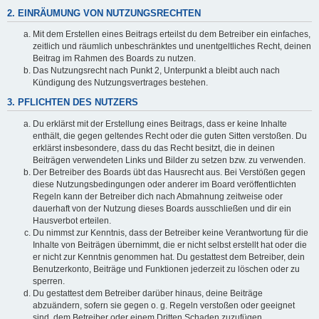
2. EINRÄUMUNG VON NUTZUNGSRECHTEN
Mit dem Erstellen eines Beitrags erteilst du dem Betreiber ein einfaches,
zeitlich und räumlich unbeschränktes und unentgeltliches Recht, deinen
Beitrag im Rahmen des Boards zu nutzen.
Das Nutzungsrecht nach Punkt 2, Unterpunkt a bleibt auch nach
Kündigung des Nutzungsvertrages bestehen.
3. PFLICHTEN DES NUTZERS
Du erklärst mit der Erstellung eines Beitrags, dass er keine Inhalte
enthält, die gegen geltendes Recht oder die guten Sitten verstoßen. Du
erklärst insbesondere, dass du das Recht besitzt, die in deinen
Beiträgen verwendeten Links und Bilder zu setzen bzw. zu verwenden.
Der Betreiber des Boards übt das Hausrecht aus. Bei Verstößen gegen
diese Nutzungsbedingungen oder anderer im Board veröffentlichten
Regeln kann der Betreiber dich nach Abmahnung zeitweise oder
dauerhaft von der Nutzung dieses Boards ausschließen und dir ein
Hausverbot erteilen.
Du nimmst zur Kenntnis, dass der Betreiber keine Verantwortung für die
Inhalte von Beiträgen übernimmt, die er nicht selbst erstellt hat oder die
er nicht zur Kenntnis genommen hat. Du gestattest dem Betreiber, dein
Benutzerkonto, Beiträge und Funktionen jederzeit zu löschen oder zu
sperren.
Du gestattest dem Betreiber darüber hinaus, deine Beiträge
abzuändern, sofern sie gegen o. g. Regeln verstoßen oder geeignet
sind, dem Betreiber oder einem Dritten Schaden zuzufügen.