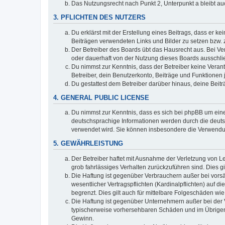
Das Nutzungsrecht nach Punkt 2, Unterpunkt a bleibt 
3. PFLICHTEN DES NUTZERS
Du erklärst mit der Erstellung eines Beitrags, dass er ke
Beiträgen verwendeten Links und Bilder zu setzen bzw.
Der Betreiber des Boards übt das Hausrecht aus. Bei V
oder dauerhaft von der Nutzung dieses Boards ausschlie
Du nimmst zur Kenntnis, dass der Betreiber keine Verantw
Betreiber, dein Benutzerkonto, Beiträge und Funktionen 
Du gestattest dem Betreiber darüber hinaus, deine Beit
4. GENERAL PUBLIC LICENSE
Du nimmst zur Kenntnis, dass es sich bei phpBB um eine
deutschsprachige Informationen werden durch die deuts
verwendet wird. Sie können insbesondere die Verwendun
5. GEWÄHRLEISTUNG
Der Betreiber haftet mit Ausnahme der Verletzung von Le
grob fahrlässiges Verhalten zurückzuführen sind. Dies 
Die Haftung ist gegenüber Verbrauchern außer bei vors
wesentlicher Vertragspflichten (Kardinalpflichten) auf
begrenzt. Dies gilt auch für mittelbare Folgeschäden 
Die Haftung ist gegenüber Unternehmern außer bei der V
typischerweise vorhersehbaren Schäden und im Übrigen 
Gewinn.