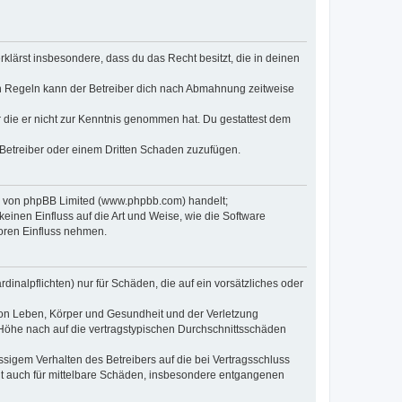
erklärst insbesondere, dass du das Recht besitzt, die in deinen
n Regeln kann der Betreiber dich nach Abmahnung zeitweise
er die er nicht zur Kenntnis genommen hat. Du gestattest dem
 Betreiber oder einem Dritten Schaden zuzufügen.
re von phpBB Limited (www.phpbb.com) handelt;
inen Einfluss auf die Art und Weise, wie die Software
oren Einfluss nehmen.
inalpflichten) nur für Schäden, die auf ein vorsätzliches oder
von Leben, Körper und Gesundheit und der Verletzung
r Höhe nach auf die vertragstypischen Durchschnittsschäden
sigem Verhalten des Betreibers auf die bei Vertragsschluss
lt auch für mittelbare Schäden, insbesondere entgangenen