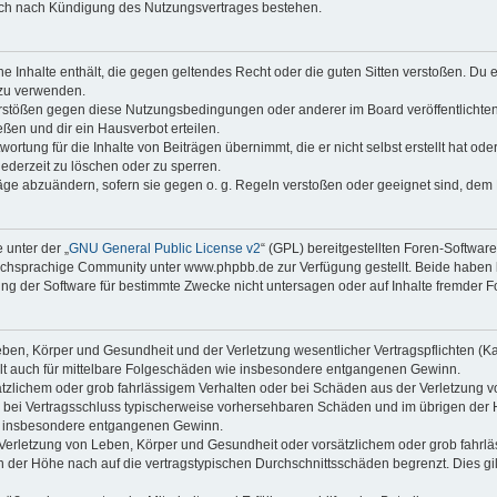
auch nach Kündigung des Nutzungsvertrages bestehen.
ine Inhalte enthält, die gegen geltendes Recht oder die guten Sitten verstoßen. Du 
 zu verwenden.
erstößen gegen diese Nutzungsbedingungen oder anderer im Board veröffentlichte
ßen und dir ein Hausverbot erteilen.
ortung für die Inhalte von Beiträgen übernimmt, die er nicht selbst erstellt hat od
jederzeit zu löschen oder zu sperren.
räge abzuändern, sofern sie gegen o. g. Regeln verstoßen oder geeignet sind, dem
 unter der „
GNU General Public License v2
“ (GPL) bereitgestellten Foren-Softwa
chsprachige Community unter www.phpbb.de zur Verfügung gestellt. Beide haben ke
g der Software für bestimmte Zwecke nicht untersagen oder auf Inhalte fremder F
ben, Körper und Gesundheit und der Verletzung wesentlicher Vertragspflichten (Kard
gilt auch für mittelbare Folgeschäden wie insbesondere entgangenen Gewinn.
ätzlichem oder grob fahrlässigem Verhalten oder bei Schäden aus der Verletzung 
 die bei Vertragsschluss typischerweise vorhersehbaren Schäden und im übrigen de
wie insbesondere entgangenen Gewinn.
erletzung von Leben, Körper und Gesundheit oder vorsätzlichem oder grob fahrläs
der Höhe nach auf die vertragstypischen Durchschnittsschäden begrenzt. Dies gi