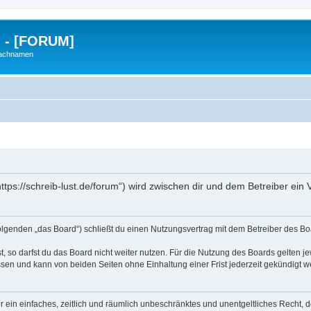
g - [FORUM]
Nachnamen
https://schreib-lust.de/forum“) wird zwischen dir und dem Betreiber ei
Folgenden „das Board“) schließt du einen Nutzungsvertrag mit dem Betreiber des Boa
 so darfst du das Board nicht weiter nutzen. Für die Nutzung des Boards gelten jew
sen und kann von beiden Seiten ohne Einhaltung einer Frist jederzeit gekündigt w
ber ein einfaches, zeitlich und räumlich unbeschränktes und unentgeltliches Recht