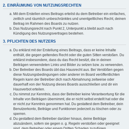
2. EINRÄUMUNG VON NUTZUNGSRECHTEN
Mit dem Erstellen eines Beitrags erteilst du dem Betreiber ein einfaches,
zeitlich und räumlich unbeschränktes und unentgeltliches Recht, deinen
Beitrag im Rahmen des Boards zu nutzen.
Das Nutzungsrecht nach Punkt 2, Unterpunkt a bleibt auch nach
Kündigung des Nutzungsvertrages bestehen.
3. PFLICHTEN DES NUTZERS
Du erklärst mit der Erstellung eines Beitrags, dass er keine Inhalte
enthält, die gegen geltendes Recht oder die guten Sitten verstoßen. Du
erklärst insbesondere, dass du das Recht besitzt, die in deinen
Beiträgen verwendeten Links und Bilder zu setzen bzw. zu verwenden.
Der Betreiber des Boards übt das Hausrecht aus. Bei Verstößen gegen
diese Nutzungsbedingungen oder anderer im Board veröffentlichten
Regeln kann der Betreiber dich nach Abmahnung zeitweise oder
dauerhaft von der Nutzung dieses Boards ausschließen und dir ein
Hausverbot erteilen.
Du nimmst zur Kenntnis, dass der Betreiber keine Verantwortung für die
Inhalte von Beiträgen übernimmt, die er nicht selbst erstellt hat oder die
er nicht zur Kenntnis genommen hat. Du gestattest dem Betreiber, dein
Benutzerkonto, Beiträge und Funktionen jederzeit zu löschen oder zu
sperren.
Du gestattest dem Betreiber darüber hinaus, deine Beiträge
abzuändern, sofern sie gegen o. g. Regeln verstoßen oder geeignet
sind, dem Betreiber oder einem Dritten Schaden zuzufügen.