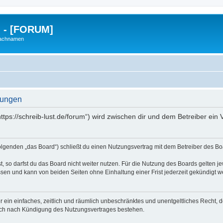
g - [FORUM]
Nachnamen
gungen
https://schreib-lust.de/forum“) wird zwischen dir und dem Betreiber ei
Folgenden „das Board“) schließt du einen Nutzungsvertrag mit dem Betreiber des Boa
 so darfst du das Board nicht weiter nutzen. Für die Nutzung des Boards gelten jew
sen und kann von beiden Seiten ohne Einhaltung einer Frist jederzeit gekündigt w
ber ein einfaches, zeitlich und räumlich unbeschränktes und unentgeltliches Recht
auch nach Kündigung des Nutzungsvertrages bestehen.