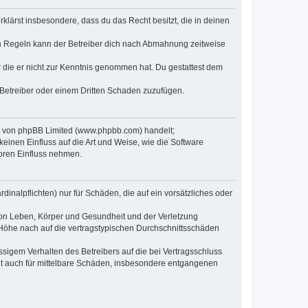
erklärst insbesondere, dass du das Recht besitzt, die in deinen
n Regeln kann der Betreiber dich nach Abmahnung zeitweise
er die er nicht zur Kenntnis genommen hat. Du gestattest dem
 Betreiber oder einem Dritten Schaden zuzufügen.
re von phpBB Limited (www.phpbb.com) handelt;
inen Einfluss auf die Art und Weise, wie die Software
oren Einfluss nehmen.
inalpflichten) nur für Schäden, die auf ein vorsätzliches oder
von Leben, Körper und Gesundheit und der Verletzung
r Höhe nach auf die vertragstypischen Durchschnittsschäden
sigem Verhalten des Betreibers auf die bei Vertragsschluss
lt auch für mittelbare Schäden, insbesondere entgangenen