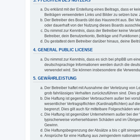
3. PFLICHTEN DES NUTZERS
Du erklärst mit der Erstellung eines Beitrags, dass er ke
Beiträgen verwendeten Links und Bilder zu setzen bzw.
Der Betreiber des Boards übt das Hausrecht aus. Bei V
oder dauerhaft von der Nutzung dieses Boards ausschlie
Du nimmst zur Kenntnis, dass der Betreiber keine Verantw
Betreiber, dein Benutzerkonto, Beiträge und Funktionen 
Du gestattest dem Betreiber darüber hinaus, deine Beit
4. GENERAL PUBLIC LICENSE
Du nimmst zur Kenntnis, dass es sich bei phpBB um eine
deutschsprachige Informationen werden durch die deuts
verwendet wird. Sie können insbesondere die Verwendun
5. GEWÄHRLEISTUNG
Der Betreiber haftet mit Ausnahme der Verletzung von Le
grob fahrlässiges Verhalten zurückzuführen sind. Dies 
Die Haftung ist gegenüber Verbrauchern außer bei vors
wesentlicher Vertragspflichten (Kardinalpflichten) auf
begrenzt. Dies gilt auch für mittelbare Folgeschäden 
Die Haftung ist gegenüber Unternehmern außer bei der V
typischerweise vorhersehbaren Schäden und im Übrigen 
Gewinn.
Die Haftungsbegrenzung der Absätze a bis c gilt sinnge
Ansprüche für eine Haftung aus zwingendem nationalem