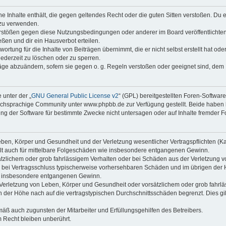
ine Inhalte enthält, die gegen geltendes Recht oder die guten Sitten verstoßen. Du 
 zu verwenden.
erstößen gegen diese Nutzungsbedingungen oder anderer im Board veröffentlichte
ßen und dir ein Hausverbot erteilen.
ortung für die Inhalte von Beiträgen übernimmt, die er nicht selbst erstellt hat od
jederzeit zu löschen oder zu sperren.
räge abzuändern, sofern sie gegen o. g. Regeln verstoßen oder geeignet sind, dem
 unter der „
GNU General Public License v2
“ (GPL) bereitgestellten Foren-Softwa
chsprachige Community unter www.phpbb.de zur Verfügung gestellt. Beide haben ke
g der Software für bestimmte Zwecke nicht untersagen oder auf Inhalte fremder F
ben, Körper und Gesundheit und der Verletzung wesentlicher Vertragspflichten (Kard
gilt auch für mittelbare Folgeschäden wie insbesondere entgangenen Gewinn.
ätzlichem oder grob fahrlässigem Verhalten oder bei Schäden aus der Verletzung 
 die bei Vertragsschluss typischerweise vorhersehbaren Schäden und im übrigen de
wie insbesondere entgangenen Gewinn.
erletzung von Leben, Körper und Gesundheit oder vorsätzlichem oder grob fahrläs
der Höhe nach auf die vertragstypischen Durchschnittsschäden begrenzt. Dies gi
mäß auch zugunsten der Mitarbeiter und Erfüllungsgehilfen des Betreibers.
 Recht bleiben unberührt.