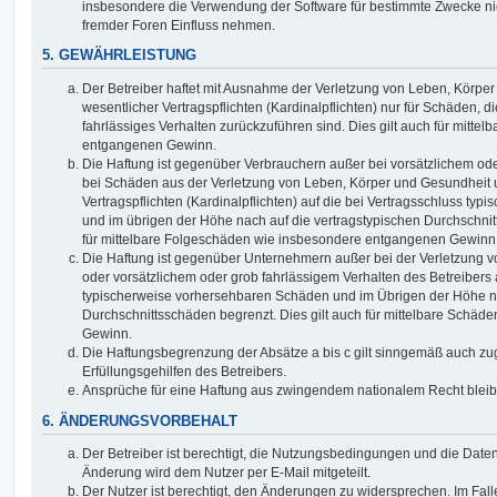
insbesondere die Verwendung der Software für bestimmte Zwecke nic
fremder Foren Einfluss nehmen.
5. GEWÄHRLEISTUNG
Der Betreiber haftet mit Ausnahme der Verletzung von Leben, Körpe
wesentlicher Vertragspflichten (Kardinalpflichten) nur für Schäden, di
fahrlässiges Verhalten zurückzuführen sind. Dies gilt auch für mitt
entgangenen Gewinn.
Die Haftung ist gegenüber Verbrauchern außer bei vorsätzlichem ode
bei Schäden aus der Verletzung von Leben, Körper und Gesundheit u
Vertragspflichten (Kardinalpflichten) auf die bei Vertragsschluss t
und im übrigen der Höhe nach auf die vertragstypischen Durchschnit
für mittelbare Folgeschäden wie insbesondere entgangenen Gewinn
Die Haftung ist gegenüber Unternehmern außer bei der Verletzung 
oder vorsätzlichem oder grob fahrlässigem Verhalten des Betreibers 
typischerweise vorhersehbaren Schäden und im Übrigen der Höhe na
Durchschnittsschäden begrenzt. Dies gilt auch für mittelbare Schä
Gewinn.
Die Haftungsbegrenzung der Absätze a bis c gilt sinngemäß auch zug
Erfüllungsgehilfen des Betreibers.
Ansprüche für eine Haftung aus zwingendem nationalem Recht bleib
6. ÄNDERUNGSVORBEHALT
Der Betreiber ist berechtigt, die Nutzungsbedingungen und die Date
Änderung wird dem Nutzer per E-Mail mitgeteilt.
Der Nutzer ist berechtigt, den Änderungen zu widersprechen. Im Fall