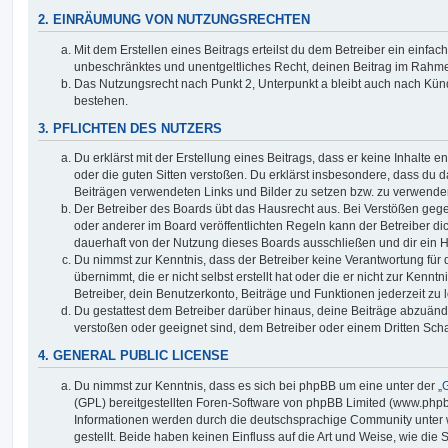
2. EINRÄUMUNG VON NUTZUNGSRECHTEN
Mit dem Erstellen eines Beitrags erteilst du dem Betreiber ein einfach
unbeschränktes und unentgeltliches Recht, deinen Beitrag im Rahm
Das Nutzungsrecht nach Punkt 2, Unterpunkt a bleibt auch nach Kü
bestehen.
3. PFLICHTEN DES NUTZERS
Du erklärst mit der Erstellung eines Beitrags, dass er keine Inhalte e
oder die guten Sitten verstoßen. Du erklärst insbesondere, dass du da
Beiträgen verwendeten Links und Bilder zu setzen bzw. zu verwende
Der Betreiber des Boards übt das Hausrecht aus. Bei Verstößen g
oder anderer im Board veröffentlichten Regeln kann der Betreiber 
dauerhaft von der Nutzung dieses Boards ausschließen und dir ein H
Du nimmst zur Kenntnis, dass der Betreiber keine Verantwortung für d
übernimmt, die er nicht selbst erstellt hat oder die er nicht zur Ken
Betreiber, dein Benutzerkonto, Beiträge und Funktionen jederzeit zu 
Du gestattest dem Betreiber darüber hinaus, deine Beiträge abzuände
verstoßen oder geeignet sind, dem Betreiber oder einem Dritten Sc
4. GENERAL PUBLIC LICENSE
Du nimmst zur Kenntnis, dass es sich bei phpBB um eine unter der „
G
(GPL) bereitgestellten Foren-Software von phpBB Limited (www.php
Informationen werden durch die deutschsprachige Community unter
gestellt. Beide haben keinen Einfluss auf die Art und Weise, wie die