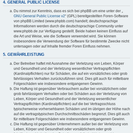
4. GENERAL PUBLIC LICENSE
Du nimmst zur Kenntnis, dass es sich bei phpBB um eine unter der „
GNU General Public License v2
“ (GPL) bereitgestellten Foren-Software
von phpBB Limited (www.phpbb.com) handelt; deutschsprachige
Informationen werden durch die deutschsprachige Community unter
www.phpbb.de zur Verfügung gestellt. Beide haben keinen Einfluss auf
die Art und Weise, wie die Software verwendet wird. Sie können
insbesondere die Verwendung der Software für bestimmte Zwecke nicht
untersagen oder auf Inhalte fremder Foren Einfluss nehmen.
5. GEWÄHRLEISTUNG
Der Betreiber haftet mit Ausnahme der Verletzung von Leben, Körper
und Gesundheit und der Verletzung wesentlicher Vertragspflichten
(Kardinalpflichten) nur für Schäden, die auf ein vorsätzliches oder grob
fahrlässiges Verhalten zurückzuführen sind. Dies gilt auch für mittelbare
Folgeschäden wie insbesondere entgangenen Gewinn.
Die Haftung ist gegenüber Verbrauchern außer bei vorsätzlichem oder
grob fahrlässigem Verhalten oder bei Schäden aus der Verletzung von
Leben, Körper und Gesundheit und der Verletzung wesentlicher
Vertragspflichten (Kardinalpflichten) auf die bei Vertragsschluss
typischerweise vorhersehbaren Schäden und im übrigen der Höhe nach
auf die vertragstypischen Durchschnittsschäden begrenzt. Dies gilt auch
für mittelbare Folgeschäden wie insbesondere entgangenen Gewinn.
Die Haftung ist gegenüber Unternehmern außer bei der Verletzung von
Leben, Körper und Gesundheit oder vorsätzlichem oder grob