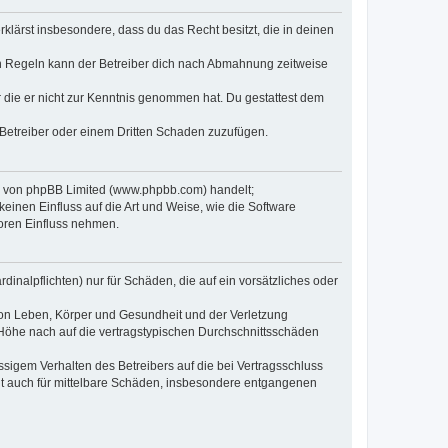
erklärst insbesondere, dass du das Recht besitzt, die in deinen
n Regeln kann der Betreiber dich nach Abmahnung zeitweise
er die er nicht zur Kenntnis genommen hat. Du gestattest dem
 Betreiber oder einem Dritten Schaden zuzufügen.
re von phpBB Limited (www.phpbb.com) handelt;
inen Einfluss auf die Art und Weise, wie die Software
oren Einfluss nehmen.
inalpflichten) nur für Schäden, die auf ein vorsätzliches oder
von Leben, Körper und Gesundheit und der Verletzung
r Höhe nach auf die vertragstypischen Durchschnittsschäden
sigem Verhalten des Betreibers auf die bei Vertragsschluss
lt auch für mittelbare Schäden, insbesondere entgangenen