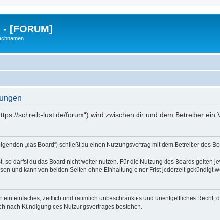
g - [FORUM]
Nachnamen
gungen
https://schreib-lust.de/forum“) wird zwischen dir und dem Betreiber ei
Folgenden „das Board“) schließt du einen Nutzungsvertrag mit dem Betreiber des Boa
 so darfst du das Board nicht weiter nutzen. Für die Nutzung des Boards gelten jew
sen und kann von beiden Seiten ohne Einhaltung einer Frist jederzeit gekündigt w
ber ein einfaches, zeitlich und räumlich unbeschränktes und unentgeltliches Recht
auch nach Kündigung des Nutzungsvertrages bestehen.