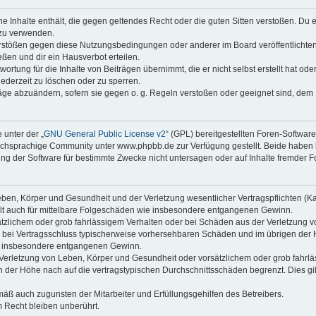
ine Inhalte enthält, die gegen geltendes Recht oder die guten Sitten verstoßen. Du 
 zu verwenden.
erstößen gegen diese Nutzungsbedingungen oder anderer im Board veröffentlichte
ßen und dir ein Hausverbot erteilen.
ortung für die Inhalte von Beiträgen übernimmt, die er nicht selbst erstellt hat od
jederzeit zu löschen oder zu sperren.
räge abzuändern, sofern sie gegen o. g. Regeln verstoßen oder geeignet sind, dem
 unter der „
GNU General Public License v2
“ (GPL) bereitgestellten Foren-Softwa
chsprachige Community unter www.phpbb.de zur Verfügung gestellt. Beide haben ke
g der Software für bestimmte Zwecke nicht untersagen oder auf Inhalte fremder F
ben, Körper und Gesundheit und der Verletzung wesentlicher Vertragspflichten (Kard
gilt auch für mittelbare Folgeschäden wie insbesondere entgangenen Gewinn.
ätzlichem oder grob fahrlässigem Verhalten oder bei Schäden aus der Verletzung 
 die bei Vertragsschluss typischerweise vorhersehbaren Schäden und im übrigen de
wie insbesondere entgangenen Gewinn.
erletzung von Leben, Körper und Gesundheit oder vorsätzlichem oder grob fahrläs
der Höhe nach auf die vertragstypischen Durchschnittsschäden begrenzt. Dies gi
mäß auch zugunsten der Mitarbeiter und Erfüllungsgehilfen des Betreibers.
 Recht bleiben unberührt.