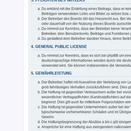
3. PFLICHTEN DES NUTZERS
Du erklärst mit der Erstellung eines Beitrags, dass er ke
Beiträgen verwendeten Links und Bilder zu setzen bzw.
Der Betreiber des Boards übt das Hausrecht aus. Bei V
oder dauerhaft von der Nutzung dieses Boards ausschlie
Du nimmst zur Kenntnis, dass der Betreiber keine Verantw
Betreiber, dein Benutzerkonto, Beiträge und Funktionen 
Du gestattest dem Betreiber darüber hinaus, deine Beit
4. GENERAL PUBLIC LICENSE
Du nimmst zur Kenntnis, dass es sich bei phpBB um eine
deutschsprachige Informationen werden durch die deuts
verwendet wird. Sie können insbesondere die Verwendun
5. GEWÄHRLEISTUNG
Der Betreiber haftet mit Ausnahme der Verletzung von Le
grob fahrlässiges Verhalten zurückzuführen sind. Dies 
Die Haftung ist gegenüber Verbrauchern außer bei vors
wesentlicher Vertragspflichten (Kardinalpflichten) auf
begrenzt. Dies gilt auch für mittelbare Folgeschäden 
Die Haftung ist gegenüber Unternehmern außer bei der V
typischerweise vorhersehbaren Schäden und im Übrigen 
Gewinn.
Die Haftungsbegrenzung der Absätze a bis c gilt sinnge
Ansprüche für eine Haftung aus zwingendem nationalem