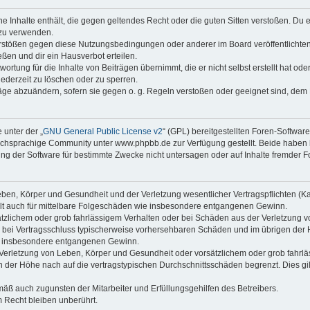
ine Inhalte enthält, die gegen geltendes Recht oder die guten Sitten verstoßen. Du 
 zu verwenden.
erstößen gegen diese Nutzungsbedingungen oder anderer im Board veröffentlichte
ßen und dir ein Hausverbot erteilen.
ortung für die Inhalte von Beiträgen übernimmt, die er nicht selbst erstellt hat od
jederzeit zu löschen oder zu sperren.
räge abzuändern, sofern sie gegen o. g. Regeln verstoßen oder geeignet sind, dem
 unter der „
GNU General Public License v2
“ (GPL) bereitgestellten Foren-Softwa
chsprachige Community unter www.phpbb.de zur Verfügung gestellt. Beide haben ke
g der Software für bestimmte Zwecke nicht untersagen oder auf Inhalte fremder F
ben, Körper und Gesundheit und der Verletzung wesentlicher Vertragspflichten (Kard
gilt auch für mittelbare Folgeschäden wie insbesondere entgangenen Gewinn.
ätzlichem oder grob fahrlässigem Verhalten oder bei Schäden aus der Verletzung 
 die bei Vertragsschluss typischerweise vorhersehbaren Schäden und im übrigen de
wie insbesondere entgangenen Gewinn.
erletzung von Leben, Körper und Gesundheit oder vorsätzlichem oder grob fahrläs
der Höhe nach auf die vertragstypischen Durchschnittsschäden begrenzt. Dies gi
mäß auch zugunsten der Mitarbeiter und Erfüllungsgehilfen des Betreibers.
 Recht bleiben unberührt.