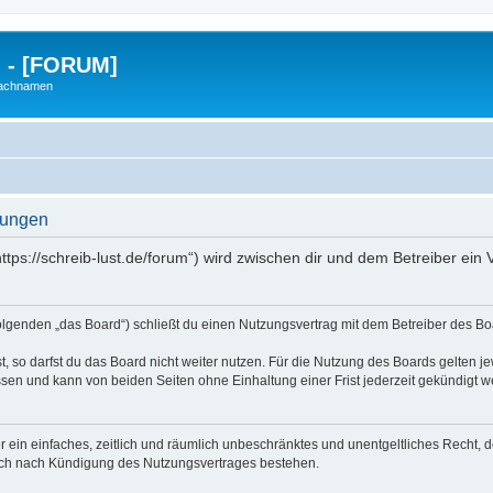
g - [FORUM]
Nachnamen
gungen
https://schreib-lust.de/forum“) wird zwischen dir und dem Betreiber ei
Folgenden „das Board“) schließt du einen Nutzungsvertrag mit dem Betreiber des Boa
 so darfst du das Board nicht weiter nutzen. Für die Nutzung des Boards gelten jew
sen und kann von beiden Seiten ohne Einhaltung einer Frist jederzeit gekündigt w
ber ein einfaches, zeitlich und räumlich unbeschränktes und unentgeltliches Recht
auch nach Kündigung des Nutzungsvertrages bestehen.