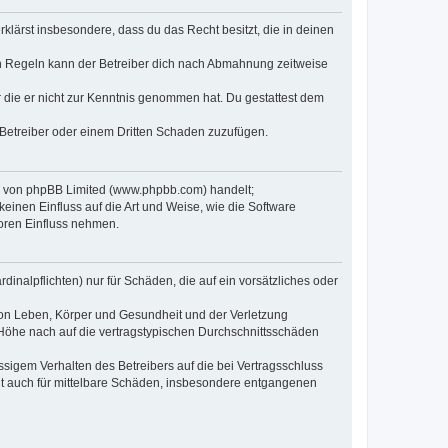
erklärst insbesondere, dass du das Recht besitzt, die in deinen
n Regeln kann der Betreiber dich nach Abmahnung zeitweise
er die er nicht zur Kenntnis genommen hat. Du gestattest dem
 Betreiber oder einem Dritten Schaden zuzufügen.
re von phpBB Limited (www.phpbb.com) handelt;
inen Einfluss auf die Art und Weise, wie die Software
oren Einfluss nehmen.
inalpflichten) nur für Schäden, die auf ein vorsätzliches oder
von Leben, Körper und Gesundheit und der Verletzung
r Höhe nach auf die vertragstypischen Durchschnittsschäden
sigem Verhalten des Betreibers auf die bei Vertragsschluss
lt auch für mittelbare Schäden, insbesondere entgangenen