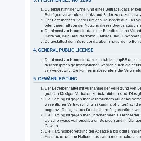
3. PFLICHTEN DES NUTZERS
Du erklärst mit der Erstellung eines Beitrags, dass er ke
Beiträgen verwendeten Links und Bilder zu setzen bzw.
Der Betreiber des Boards übt das Hausrecht aus. Bei V
oder dauerhaft von der Nutzung dieses Boards ausschlie
Du nimmst zur Kenntnis, dass der Betreiber keine Verantw
Betreiber, dein Benutzerkonto, Beiträge und Funktionen 
Du gestattest dem Betreiber darüber hinaus, deine Beit
4. GENERAL PUBLIC LICENSE
Du nimmst zur Kenntnis, dass es sich bei phpBB um eine
deutschsprachige Informationen werden durch die deuts
verwendet wird. Sie können insbesondere die Verwendun
5. GEWÄHRLEISTUNG
Der Betreiber haftet mit Ausnahme der Verletzung von Le
grob fahrlässiges Verhalten zurückzuführen sind. Dies 
Die Haftung ist gegenüber Verbrauchern außer bei vors
wesentlicher Vertragspflichten (Kardinalpflichten) auf
begrenzt. Dies gilt auch für mittelbare Folgeschäden 
Die Haftung ist gegenüber Unternehmern außer bei der V
typischerweise vorhersehbaren Schäden und im Übrigen 
Gewinn.
Die Haftungsbegrenzung der Absätze a bis c gilt sinnge
Ansprüche für eine Haftung aus zwingendem nationalem