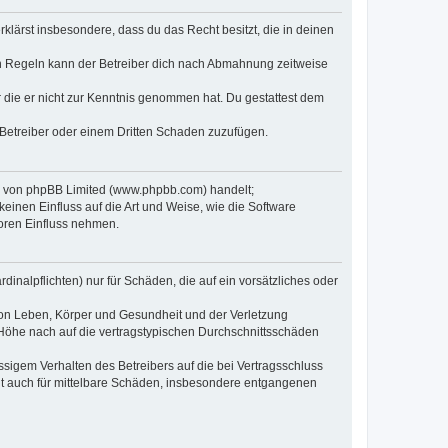
erklärst insbesondere, dass du das Recht besitzt, die in deinen
n Regeln kann der Betreiber dich nach Abmahnung zeitweise
er die er nicht zur Kenntnis genommen hat. Du gestattest dem
 Betreiber oder einem Dritten Schaden zuzufügen.
re von phpBB Limited (www.phpbb.com) handelt;
inen Einfluss auf die Art und Weise, wie die Software
oren Einfluss nehmen.
inalpflichten) nur für Schäden, die auf ein vorsätzliches oder
von Leben, Körper und Gesundheit und der Verletzung
r Höhe nach auf die vertragstypischen Durchschnittsschäden
sigem Verhalten des Betreibers auf die bei Vertragsschluss
lt auch für mittelbare Schäden, insbesondere entgangenen