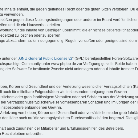
ine Inhalte enthält, die gegen geltendes Recht oder die guten Sitten verstoßen. Du 
 zu verwenden.
erstößen gegen diese Nutzungsbedingungen oder anderer im Board veröffentlichte
ßen und dir ein Hausverbot erteilen.
ortung für die Inhalte von Beiträgen übernimmt, die er nicht selbst erstellt hat od
jederzeit zu löschen oder zu sperren.
räge abzuändern, sofern sie gegen o. g. Regeln verstoßen oder geeignet sind, dem
 unter der „
GNU General Public License v2
“ (GPL) bereitgestellten Foren-Softwa
chsprachige Community unter www.phpbb.de zur Verfügung gestellt. Beide haben ke
g der Software für bestimmte Zwecke nicht untersagen oder auf Inhalte fremder F
ben, Körper und Gesundheit und der Verletzung wesentlicher Vertragspflichten (Kard
gilt auch für mittelbare Folgeschäden wie insbesondere entgangenen Gewinn.
ätzlichem oder grob fahrlässigem Verhalten oder bei Schäden aus der Verletzung 
 die bei Vertragsschluss typischerweise vorhersehbaren Schäden und im übrigen de
wie insbesondere entgangenen Gewinn.
erletzung von Leben, Körper und Gesundheit oder vorsätzlichem oder grob fahrläs
der Höhe nach auf die vertragstypischen Durchschnittsschäden begrenzt. Dies gi
mäß auch zugunsten der Mitarbeiter und Erfüllungsgehilfen des Betreibers.
 Recht bleiben unberührt.