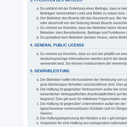
3. PFLICHTEN DES NUTZERS
Du erklärst mit der Erstellung eines Beitrags, dass er ke
Beiträgen verwendeten Links und Bilder zu setzen bzw.
Der Betreiber des Boards übt das Hausrecht aus. Bei V
oder dauerhaft von der Nutzung dieses Boards ausschlie
Du nimmst zur Kenntnis, dass der Betreiber keine Verantw
Betreiber, dein Benutzerkonto, Beiträge und Funktionen 
Du gestattest dem Betreiber darüber hinaus, deine Beit
4. GENERAL PUBLIC LICENSE
Du nimmst zur Kenntnis, dass es sich bei phpBB um eine
deutschsprachige Informationen werden durch die deuts
verwendet wird. Sie können insbesondere die Verwendun
5. GEWÄHRLEISTUNG
Der Betreiber haftet mit Ausnahme der Verletzung von Le
grob fahrlässiges Verhalten zurückzuführen sind. Dies 
Die Haftung ist gegenüber Verbrauchern außer bei vors
wesentlicher Vertragspflichten (Kardinalpflichten) auf
begrenzt. Dies gilt auch für mittelbare Folgeschäden 
Die Haftung ist gegenüber Unternehmern außer bei der V
typischerweise vorhersehbaren Schäden und im Übrigen 
Gewinn.
Die Haftungsbegrenzung der Absätze a bis c gilt sinnge
Ansprüche für eine Haftung aus zwingendem nationalem