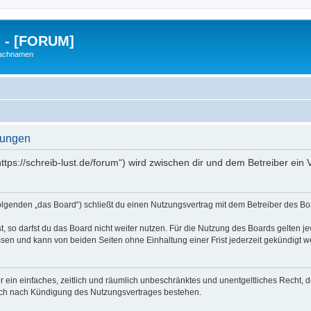
g - [FORUM]
Nachnamen
gungen
https://schreib-lust.de/forum“) wird zwischen dir und dem Betreiber ei
Folgenden „das Board“) schließt du einen Nutzungsvertrag mit dem Betreiber des Boa
 so darfst du das Board nicht weiter nutzen. Für die Nutzung des Boards gelten jew
sen und kann von beiden Seiten ohne Einhaltung einer Frist jederzeit gekündigt w
ber ein einfaches, zeitlich und räumlich unbeschränktes und unentgeltliches Recht
auch nach Kündigung des Nutzungsvertrages bestehen.