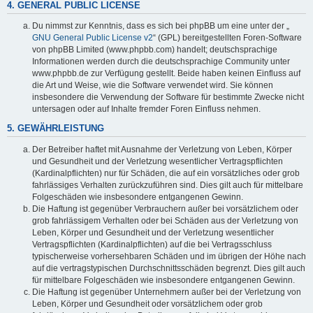
4. GENERAL PUBLIC LICENSE
Du nimmst zur Kenntnis, dass es sich bei phpBB um eine unter der „
GNU General Public License v2
“ (GPL) bereitgestellten Foren-Software
von phpBB Limited (www.phpbb.com) handelt; deutschsprachige
Informationen werden durch die deutschsprachige Community unter
www.phpbb.de zur Verfügung gestellt. Beide haben keinen Einfluss auf
die Art und Weise, wie die Software verwendet wird. Sie können
insbesondere die Verwendung der Software für bestimmte Zwecke nicht
untersagen oder auf Inhalte fremder Foren Einfluss nehmen.
5. GEWÄHRLEISTUNG
Der Betreiber haftet mit Ausnahme der Verletzung von Leben, Körper
und Gesundheit und der Verletzung wesentlicher Vertragspflichten
(Kardinalpflichten) nur für Schäden, die auf ein vorsätzliches oder grob
fahrlässiges Verhalten zurückzuführen sind. Dies gilt auch für mittelbare
Folgeschäden wie insbesondere entgangenen Gewinn.
Die Haftung ist gegenüber Verbrauchern außer bei vorsätzlichem oder
grob fahrlässigem Verhalten oder bei Schäden aus der Verletzung von
Leben, Körper und Gesundheit und der Verletzung wesentlicher
Vertragspflichten (Kardinalpflichten) auf die bei Vertragsschluss
typischerweise vorhersehbaren Schäden und im übrigen der Höhe nach
auf die vertragstypischen Durchschnittsschäden begrenzt. Dies gilt auch
für mittelbare Folgeschäden wie insbesondere entgangenen Gewinn.
Die Haftung ist gegenüber Unternehmern außer bei der Verletzung von
Leben, Körper und Gesundheit oder vorsätzlichem oder grob