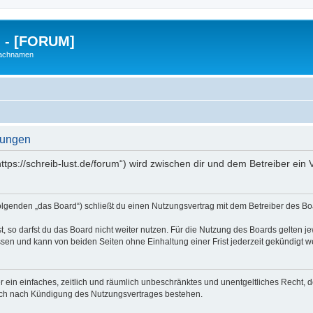
g - [FORUM]
Nachnamen
gungen
https://schreib-lust.de/forum“) wird zwischen dir und dem Betreiber ei
Folgenden „das Board“) schließt du einen Nutzungsvertrag mit dem Betreiber des Boa
 so darfst du das Board nicht weiter nutzen. Für die Nutzung des Boards gelten jew
sen und kann von beiden Seiten ohne Einhaltung einer Frist jederzeit gekündigt w
ber ein einfaches, zeitlich und räumlich unbeschränktes und unentgeltliches Recht
auch nach Kündigung des Nutzungsvertrages bestehen.