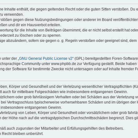
ine Inhalte enthält, die gegen geltendes Recht oder die guten Sitten verstoßen. Du 
 zu verwenden.
erstößen gegen diese Nutzungsbedingungen oder anderer im Board veröffentlichte
ßen und dir ein Hausverbot erteilen.
ortung für die Inhalte von Beiträgen übernimmt, die er nicht selbst erstellt hat od
jederzeit zu löschen oder zu sperren.
räge abzuändern, sofern sie gegen o. g. Regeln verstoßen oder geeignet sind, dem
 unter der „
GNU General Public License v2
“ (GPL) bereitgestellten Foren-Softwa
chsprachige Community unter www.phpbb.de zur Verfügung gestellt. Beide haben ke
g der Software für bestimmte Zwecke nicht untersagen oder auf Inhalte fremder F
ben, Körper und Gesundheit und der Verletzung wesentlicher Vertragspflichten (Kard
gilt auch für mittelbare Folgeschäden wie insbesondere entgangenen Gewinn.
ätzlichem oder grob fahrlässigem Verhalten oder bei Schäden aus der Verletzung 
 die bei Vertragsschluss typischerweise vorhersehbaren Schäden und im übrigen de
wie insbesondere entgangenen Gewinn.
erletzung von Leben, Körper und Gesundheit oder vorsätzlichem oder grob fahrläs
der Höhe nach auf die vertragstypischen Durchschnittsschäden begrenzt. Dies gi
mäß auch zugunsten der Mitarbeiter und Erfüllungsgehilfen des Betreibers.
 Recht bleiben unberührt.