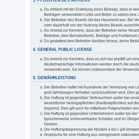
3. PFLICHTEN DES NUTZERS
Du erklärst mit der Erstellung eines Beitrags, dass er ke
Beiträgen verwendeten Links und Bilder zu setzen bzw.
Der Betreiber des Boards übt das Hausrecht aus. Bei V
oder dauerhaft von der Nutzung dieses Boards ausschlie
Du nimmst zur Kenntnis, dass der Betreiber keine Verantw
Betreiber, dein Benutzerkonto, Beiträge und Funktionen 
Du gestattest dem Betreiber darüber hinaus, deine Beit
4. GENERAL PUBLIC LICENSE
Du nimmst zur Kenntnis, dass es sich bei phpBB um eine
deutschsprachige Informationen werden durch die deuts
verwendet wird. Sie können insbesondere die Verwendun
5. GEWÄHRLEISTUNG
Der Betreiber haftet mit Ausnahme der Verletzung von Le
grob fahrlässiges Verhalten zurückzuführen sind. Dies 
Die Haftung ist gegenüber Verbrauchern außer bei vors
wesentlicher Vertragspflichten (Kardinalpflichten) auf
begrenzt. Dies gilt auch für mittelbare Folgeschäden 
Die Haftung ist gegenüber Unternehmern außer bei der V
typischerweise vorhersehbaren Schäden und im Übrigen 
Gewinn.
Die Haftungsbegrenzung der Absätze a bis c gilt sinnge
Ansprüche für eine Haftung aus zwingendem nationalem