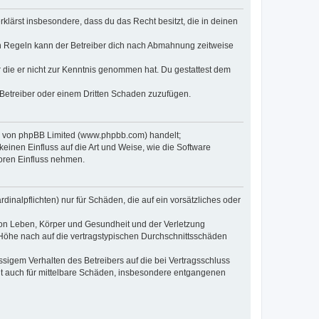
erklärst insbesondere, dass du das Recht besitzt, die in deinen
n Regeln kann der Betreiber dich nach Abmahnung zeitweise
er die er nicht zur Kenntnis genommen hat. Du gestattest dem
 Betreiber oder einem Dritten Schaden zuzufügen.
re von phpBB Limited (www.phpbb.com) handelt;
inen Einfluss auf die Art und Weise, wie die Software
oren Einfluss nehmen.
inalpflichten) nur für Schäden, die auf ein vorsätzliches oder
von Leben, Körper und Gesundheit und der Verletzung
r Höhe nach auf die vertragstypischen Durchschnittsschäden
sigem Verhalten des Betreibers auf die bei Vertragsschluss
lt auch für mittelbare Schäden, insbesondere entgangenen