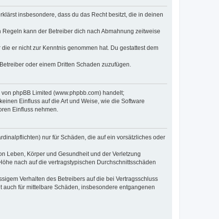
erklärst insbesondere, dass du das Recht besitzt, die in deinen
n Regeln kann der Betreiber dich nach Abmahnung zeitweise
er die er nicht zur Kenntnis genommen hat. Du gestattest dem
 Betreiber oder einem Dritten Schaden zuzufügen.
re von phpBB Limited (www.phpbb.com) handelt;
inen Einfluss auf die Art und Weise, wie die Software
oren Einfluss nehmen.
inalpflichten) nur für Schäden, die auf ein vorsätzliches oder
von Leben, Körper und Gesundheit und der Verletzung
r Höhe nach auf die vertragstypischen Durchschnittsschäden
sigem Verhalten des Betreibers auf die bei Vertragsschluss
lt auch für mittelbare Schäden, insbesondere entgangenen