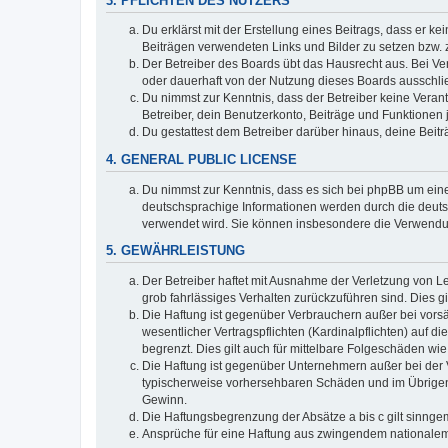
3. PFLICHTEN DES NUTZERS
Du erklärst mit der Erstellung eines Beitrags, dass er ke
Beiträgen verwendeten Links und Bilder zu setzen bzw.
Der Betreiber des Boards übt das Hausrecht aus. Bei V
oder dauerhaft von der Nutzung dieses Boards ausschlie
Du nimmst zur Kenntnis, dass der Betreiber keine Verantw
Betreiber, dein Benutzerkonto, Beiträge und Funktionen 
Du gestattest dem Betreiber darüber hinaus, deine Beit
4. GENERAL PUBLIC LICENSE
Du nimmst zur Kenntnis, dass es sich bei phpBB um eine
deutschsprachige Informationen werden durch die deuts
verwendet wird. Sie können insbesondere die Verwendun
5. GEWÄHRLEISTUNG
Der Betreiber haftet mit Ausnahme der Verletzung von Le
grob fahrlässiges Verhalten zurückzuführen sind. Dies 
Die Haftung ist gegenüber Verbrauchern außer bei vors
wesentlicher Vertragspflichten (Kardinalpflichten) auf
begrenzt. Dies gilt auch für mittelbare Folgeschäden 
Die Haftung ist gegenüber Unternehmern außer bei der V
typischerweise vorhersehbaren Schäden und im Übrigen 
Gewinn.
Die Haftungsbegrenzung der Absätze a bis c gilt sinnge
Ansprüche für eine Haftung aus zwingendem nationalem