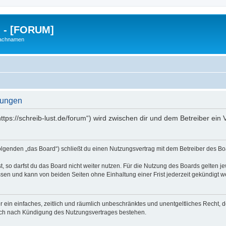
g - [FORUM]
Nachnamen
gungen
https://schreib-lust.de/forum“) wird zwischen dir und dem Betreiber ei
Folgenden „das Board“) schließt du einen Nutzungsvertrag mit dem Betreiber des Boa
 so darfst du das Board nicht weiter nutzen. Für die Nutzung des Boards gelten jew
sen und kann von beiden Seiten ohne Einhaltung einer Frist jederzeit gekündigt w
ber ein einfaches, zeitlich und räumlich unbeschränktes und unentgeltliches Recht
auch nach Kündigung des Nutzungsvertrages bestehen.