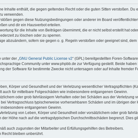
ine Inhalte enthält, die gegen geltendes Recht oder die guten Sitten verstoßen. Du 
 zu verwenden.
erstößen gegen diese Nutzungsbedingungen oder anderer im Board veröffentlichte
ßen und dir ein Hausverbot erteilen.
ortung für die Inhalte von Beiträgen übernimmt, die er nicht selbst erstellt hat od
jederzeit zu löschen oder zu sperren.
räge abzuändern, sofern sie gegen o. g. Regeln verstoßen oder geeignet sind, dem
 unter der „
GNU General Public License v2
“ (GPL) bereitgestellten Foren-Softwa
chsprachige Community unter www.phpbb.de zur Verfügung gestellt. Beide haben ke
g der Software für bestimmte Zwecke nicht untersagen oder auf Inhalte fremder F
ben, Körper und Gesundheit und der Verletzung wesentlicher Vertragspflichten (Kard
gilt auch für mittelbare Folgeschäden wie insbesondere entgangenen Gewinn.
ätzlichem oder grob fahrlässigem Verhalten oder bei Schäden aus der Verletzung 
 die bei Vertragsschluss typischerweise vorhersehbaren Schäden und im übrigen de
wie insbesondere entgangenen Gewinn.
erletzung von Leben, Körper und Gesundheit oder vorsätzlichem oder grob fahrläs
der Höhe nach auf die vertragstypischen Durchschnittsschäden begrenzt. Dies gi
mäß auch zugunsten der Mitarbeiter und Erfüllungsgehilfen des Betreibers.
 Recht bleiben unberührt.