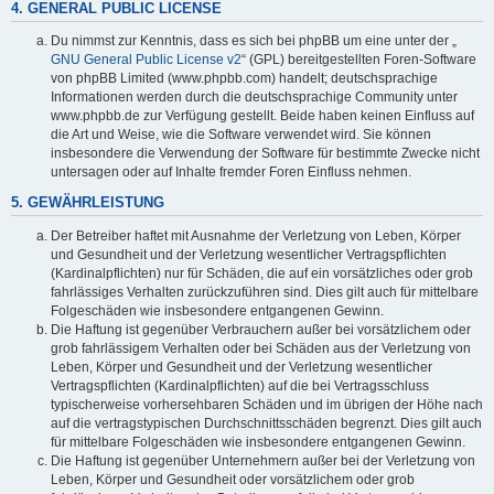
4. GENERAL PUBLIC LICENSE
Du nimmst zur Kenntnis, dass es sich bei phpBB um eine unter der „
GNU General Public License v2
“ (GPL) bereitgestellten Foren-Software
von phpBB Limited (www.phpbb.com) handelt; deutschsprachige
Informationen werden durch die deutschsprachige Community unter
www.phpbb.de zur Verfügung gestellt. Beide haben keinen Einfluss auf
die Art und Weise, wie die Software verwendet wird. Sie können
insbesondere die Verwendung der Software für bestimmte Zwecke nicht
untersagen oder auf Inhalte fremder Foren Einfluss nehmen.
5. GEWÄHRLEISTUNG
Der Betreiber haftet mit Ausnahme der Verletzung von Leben, Körper
und Gesundheit und der Verletzung wesentlicher Vertragspflichten
(Kardinalpflichten) nur für Schäden, die auf ein vorsätzliches oder grob
fahrlässiges Verhalten zurückzuführen sind. Dies gilt auch für mittelbare
Folgeschäden wie insbesondere entgangenen Gewinn.
Die Haftung ist gegenüber Verbrauchern außer bei vorsätzlichem oder
grob fahrlässigem Verhalten oder bei Schäden aus der Verletzung von
Leben, Körper und Gesundheit und der Verletzung wesentlicher
Vertragspflichten (Kardinalpflichten) auf die bei Vertragsschluss
typischerweise vorhersehbaren Schäden und im übrigen der Höhe nach
auf die vertragstypischen Durchschnittsschäden begrenzt. Dies gilt auch
für mittelbare Folgeschäden wie insbesondere entgangenen Gewinn.
Die Haftung ist gegenüber Unternehmern außer bei der Verletzung von
Leben, Körper und Gesundheit oder vorsätzlichem oder grob