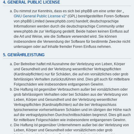
4. GENERAL PUBLIC LICENSE
Du nimmst zur Kenntnis, dass es sich bei phpBB um eine unter der „
GNU General Public License v2
“ (GPL) bereitgestellten Foren-Software
von phpBB Limited (www.phpbb.com) handelt; deutschsprachige
Informationen werden durch die deutschsprachige Community unter
www.phpbb.de zur Verfügung gestellt. Beide haben keinen Einfluss auf
die Art und Weise, wie die Software verwendet wird. Sie können
insbesondere die Verwendung der Software für bestimmte Zwecke nicht
untersagen oder auf Inhalte fremder Foren Einfluss nehmen.
5. GEWÄHRLEISTUNG
Der Betreiber haftet mit Ausnahme der Verletzung von Leben, Körper
und Gesundheit und der Verletzung wesentlicher Vertragspflichten
(Kardinalpflichten) nur für Schäden, die auf ein vorsätzliches oder grob
fahrlässiges Verhalten zurückzuführen sind. Dies gilt auch für mittelbare
Folgeschäden wie insbesondere entgangenen Gewinn.
Die Haftung ist gegenüber Verbrauchern außer bei vorsätzlichem oder
grob fahrlässigem Verhalten oder bei Schäden aus der Verletzung von
Leben, Körper und Gesundheit und der Verletzung wesentlicher
Vertragspflichten (Kardinalpflichten) auf die bei Vertragsschluss
typischerweise vorhersehbaren Schäden und im übrigen der Höhe nach
auf die vertragstypischen Durchschnittsschäden begrenzt. Dies gilt auch
für mittelbare Folgeschäden wie insbesondere entgangenen Gewinn.
Die Haftung ist gegenüber Unternehmern außer bei der Verletzung von
Leben, Körper und Gesundheit oder vorsätzlichem oder grob