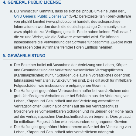
4. GENERAL PUBLIC LICENSE
Du nimmst zur Kenntnis, dass es sich bei phpBB um eine unter der „
GNU General Public License v2
“ (GPL) bereitgestellten Foren-Software
von phpBB Limited (www.phpbb.com) handelt; deutschsprachige
Informationen werden durch die deutschsprachige Community unter
www.phpbb.de zur Verfügung gestellt. Beide haben keinen Einfluss auf
die Art und Weise, wie die Software verwendet wird. Sie können
insbesondere die Verwendung der Software für bestimmte Zwecke nicht
untersagen oder auf Inhalte fremder Foren Einfluss nehmen.
5. GEWÄHRLEISTUNG
Der Betreiber haftet mit Ausnahme der Verletzung von Leben, Körper
und Gesundheit und der Verletzung wesentlicher Vertragspflichten
(Kardinalpflichten) nur für Schäden, die auf ein vorsätzliches oder grob
fahrlässiges Verhalten zurückzuführen sind. Dies gilt auch für mittelbare
Folgeschäden wie insbesondere entgangenen Gewinn.
Die Haftung ist gegenüber Verbrauchern außer bei vorsätzlichem oder
grob fahrlässigem Verhalten oder bei Schäden aus der Verletzung von
Leben, Körper und Gesundheit und der Verletzung wesentlicher
Vertragspflichten (Kardinalpflichten) auf die bei Vertragsschluss
typischerweise vorhersehbaren Schäden und im übrigen der Höhe nach
auf die vertragstypischen Durchschnittsschäden begrenzt. Dies gilt auch
für mittelbare Folgeschäden wie insbesondere entgangenen Gewinn.
Die Haftung ist gegenüber Unternehmern außer bei der Verletzung von
Leben, Körper und Gesundheit oder vorsätzlichem oder grob