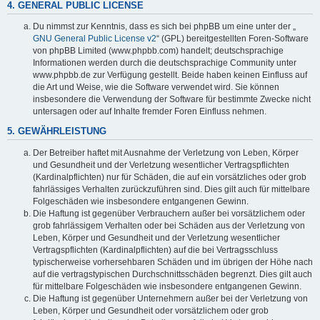
4. GENERAL PUBLIC LICENSE
Du nimmst zur Kenntnis, dass es sich bei phpBB um eine unter der „
GNU General Public License v2
“ (GPL) bereitgestellten Foren-Software
von phpBB Limited (www.phpbb.com) handelt; deutschsprachige
Informationen werden durch die deutschsprachige Community unter
www.phpbb.de zur Verfügung gestellt. Beide haben keinen Einfluss auf
die Art und Weise, wie die Software verwendet wird. Sie können
insbesondere die Verwendung der Software für bestimmte Zwecke nicht
untersagen oder auf Inhalte fremder Foren Einfluss nehmen.
5. GEWÄHRLEISTUNG
Der Betreiber haftet mit Ausnahme der Verletzung von Leben, Körper
und Gesundheit und der Verletzung wesentlicher Vertragspflichten
(Kardinalpflichten) nur für Schäden, die auf ein vorsätzliches oder grob
fahrlässiges Verhalten zurückzuführen sind. Dies gilt auch für mittelbare
Folgeschäden wie insbesondere entgangenen Gewinn.
Die Haftung ist gegenüber Verbrauchern außer bei vorsätzlichem oder
grob fahrlässigem Verhalten oder bei Schäden aus der Verletzung von
Leben, Körper und Gesundheit und der Verletzung wesentlicher
Vertragspflichten (Kardinalpflichten) auf die bei Vertragsschluss
typischerweise vorhersehbaren Schäden und im übrigen der Höhe nach
auf die vertragstypischen Durchschnittsschäden begrenzt. Dies gilt auch
für mittelbare Folgeschäden wie insbesondere entgangenen Gewinn.
Die Haftung ist gegenüber Unternehmern außer bei der Verletzung von
Leben, Körper und Gesundheit oder vorsätzlichem oder grob