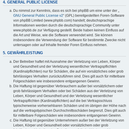
4. GENERAL PUBLIC LICENSE
Du nimmst zur Kenntnis, dass es sich bei phpBB um eine unter der „
GNU General Public License v2
“ (GPL) bereitgestellten Foren-Software
von phpBB Limited (www.phpbb.com) handelt; deutschsprachige
Informationen werden durch die deutschsprachige Community unter
www.phpbb.de zur Verfügung gestellt. Beide haben keinen Einfluss auf
die Art und Weise, wie die Software verwendet wird. Sie können
insbesondere die Verwendung der Software für bestimmte Zwecke nicht
untersagen oder auf Inhalte fremder Foren Einfluss nehmen.
5. GEWÄHRLEISTUNG
Der Betreiber haftet mit Ausnahme der Verletzung von Leben, Körper
und Gesundheit und der Verletzung wesentlicher Vertragspflichten
(Kardinalpflichten) nur für Schäden, die auf ein vorsätzliches oder grob
fahrlässiges Verhalten zurückzuführen sind. Dies gilt auch für mittelbare
Folgeschäden wie insbesondere entgangenen Gewinn.
Die Haftung ist gegenüber Verbrauchern außer bei vorsätzlichem oder
grob fahrlässigem Verhalten oder bei Schäden aus der Verletzung von
Leben, Körper und Gesundheit und der Verletzung wesentlicher
Vertragspflichten (Kardinalpflichten) auf die bei Vertragsschluss
typischerweise vorhersehbaren Schäden und im übrigen der Höhe nach
auf die vertragstypischen Durchschnittsschäden begrenzt. Dies gilt auch
für mittelbare Folgeschäden wie insbesondere entgangenen Gewinn.
Die Haftung ist gegenüber Unternehmern außer bei der Verletzung von
Leben, Körper und Gesundheit oder vorsätzlichem oder grob