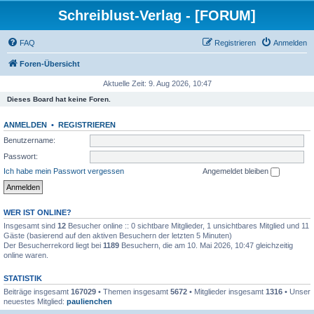
Schreiblust-Verlag - [FORUM]
FAQ
Registrieren
Anmelden
Foren-Übersicht
Aktuelle Zeit: 9. Aug 2026, 10:47
Dieses Board hat keine Foren.
ANMELDEN
•
REGISTRIEREN
Benutzername:
Passwort:
Ich habe mein Passwort vergessen
Angemeldet bleiben
WER IST ONLINE?
Insgesamt sind
12
Besucher online :: 0 sichtbare Mitglieder, 1 unsichtbares Mitglied und 11
Gäste (basierend auf den aktiven Besuchern der letzten 5 Minuten)
Der Besucherrekord liegt bei
1189
Besuchern, die am 10. Mai 2026, 10:47 gleichzeitig
online waren.
STATISTIK
Beiträge insgesamt
167029
• Themen insgesamt
5672
• Mitglieder insgesamt
1316
• Unser
neuestes Mitglied:
paulienchen