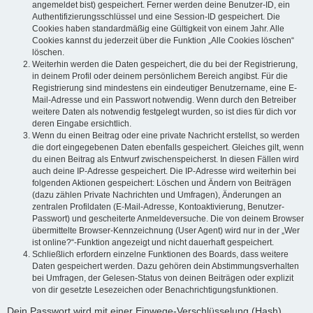
angemeldet bist) gespeichert. Ferner werden deine Benutzer-ID, ein
Authentifizierungsschlüssel und eine Session-ID gespeichert. Die
Cookies haben standardmäßig eine Gültigkeit von einem Jahr. Alle
Cookies kannst du jederzeit über die Funktion „Alle Cookies löschen“
löschen.
Weiterhin werden die Daten gespeichert, die du bei der Registrierung,
in deinem Profil oder deinem persönlichem Bereich angibst. Für die
Registrierung sind mindestens ein eindeutiger Benutzername, eine E-
Mail-Adresse und ein Passwort notwendig. Wenn durch den Betreiber
weitere Daten als notwendig festgelegt wurden, so ist dies für dich vor
deren Eingabe ersichtlich.
Wenn du einen Beitrag oder eine private Nachricht erstellst, so werden
die dort eingegebenen Daten ebenfalls gespeichert. Gleiches gilt, wenn
du einen Beitrag als Entwurf zwischenspeicherst. In diesen Fällen wird
auch deine IP-Adresse gespeichert. Die IP-Adresse wird weiterhin bei
folgenden Aktionen gespeichert: Löschen und Ändern von Beiträgen
(dazu zählen Private Nachrichten und Umfragen), Änderungen an
zentralen Profildaten (E-Mail-Adresse, Kontoaktivierung, Benutzer-
Passwort) und gescheiterte Anmeldeversuche. Die von deinem Browser
übermittelte Browser-Kennzeichnung (User Agent) wird nur in der „Wer
ist online?“-Funktion angezeigt und nicht dauerhaft gespeichert.
Schließlich erfordern einzelne Funktionen des Boards, dass weitere
Daten gespeichert werden. Dazu gehören dein Abstimmungsverhalten
bei Umfragen, der Gelesen-Status von deinen Beiträgen oder explizit
von dir gesetzte Lesezeichen oder Benachrichtigungsfunktionen.
Dein Passwort wird mit einer Einwege-Verschlüsselung (Hash)