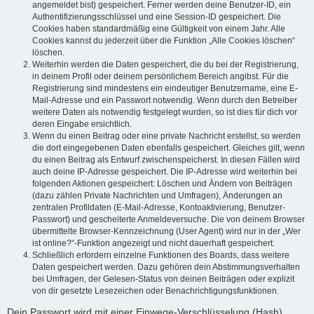
angemeldet bist) gespeichert. Ferner werden deine Benutzer-ID, ein
Authentifizierungsschlüssel und eine Session-ID gespeichert. Die
Cookies haben standardmäßig eine Gültigkeit von einem Jahr. Alle
Cookies kannst du jederzeit über die Funktion „Alle Cookies löschen“
löschen.
Weiterhin werden die Daten gespeichert, die du bei der Registrierung,
in deinem Profil oder deinem persönlichem Bereich angibst. Für die
Registrierung sind mindestens ein eindeutiger Benutzername, eine E-
Mail-Adresse und ein Passwort notwendig. Wenn durch den Betreiber
weitere Daten als notwendig festgelegt wurden, so ist dies für dich vor
deren Eingabe ersichtlich.
Wenn du einen Beitrag oder eine private Nachricht erstellst, so werden
die dort eingegebenen Daten ebenfalls gespeichert. Gleiches gilt, wenn
du einen Beitrag als Entwurf zwischenspeicherst. In diesen Fällen wird
auch deine IP-Adresse gespeichert. Die IP-Adresse wird weiterhin bei
folgenden Aktionen gespeichert: Löschen und Ändern von Beiträgen
(dazu zählen Private Nachrichten und Umfragen), Änderungen an
zentralen Profildaten (E-Mail-Adresse, Kontoaktivierung, Benutzer-
Passwort) und gescheiterte Anmeldeversuche. Die von deinem Browser
übermittelte Browser-Kennzeichnung (User Agent) wird nur in der „Wer
ist online?“-Funktion angezeigt und nicht dauerhaft gespeichert.
Schließlich erfordern einzelne Funktionen des Boards, dass weitere
Daten gespeichert werden. Dazu gehören dein Abstimmungsverhalten
bei Umfragen, der Gelesen-Status von deinen Beiträgen oder explizit
von dir gesetzte Lesezeichen oder Benachrichtigungsfunktionen.
Dein Passwort wird mit einer Einwege-Verschlüsselung (Hash)