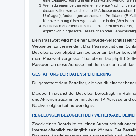
eine E-Mail-Adresse und ein Passwort notwendig. Wenn du
Wenn du einen Beitrag oder eine private Nachricht erste
diesen Fällen wird auch deine IP-Adresse gespeichert. 
Umfragen), Änderungen an zentralen Profildaten (E-Mai
Kennzeichnung (User Agent) wird nur in der „Wer ist onl
Schließlich erfordern einzelne Funktionen des Boards,
explizit von dir gesetzte Lesezeichen oder Benachrichti
Dein Passwort wird mit einer Einwege-Verschlüsselung 
Webseiten zu verwenden. Das Passwort ist dein Schlü
Betreibers, von phpBB Limited oder ein Dritter berec
mein Passwort vergessen“ benutzen. Die phpBB-Softw
Passwort an diese Adresse, mit dem du dann auf das 
GESTATTUNG DER DATENSPEICHERUNG
Du gestattest dem Betreiber, die von dir eingegeben
Darüber hinaus ist der Betreiber berechtigt, im Rahm
und Aktionen zusammen mit deiner IP-Adresse und de
Nachverfolgbarkeit notwendig ist.
REGELUNGEN BEZÜGLICH DER WEITERGABE DEINE
Zweck eines Boards ist es, einen Austausch mit andere
Internet öffentlich zugänglich sein können. Der Betrei