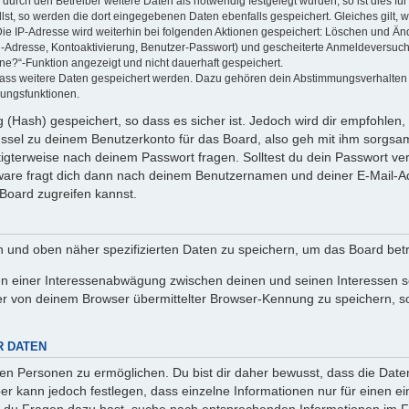
rch den Betreiber weitere Daten als notwendig festgelegt wurden, so ist dies für 
llst, so werden die dort eingegebenen Daten ebenfalls gespeichert. Gleiches gilt, 
Die IP-Adresse wird weiterhin bei folgenden Aktionen gespeichert: Löschen und Än
l-Adresse, Kontoaktivierung, Benutzer-Passwort) und gescheiterte Anmeldeversuch
ine?“-Funktion angezeigt und nicht dauerhaft gespeichert.
 dass weitere Daten gespeichert werden. Dazu gehören dein Abstimmungsverhalten
gungsfunktionen.
(Hash) gespeichert, so dass es sicher ist. Jedoch wird dir empfohlen, 
ssel zu deinem Benutzerkonto für das Board, also geh mit ihm sorgsam
htigterweise nach deinem Passwort fragen. Solltest du dein Passwort v
are fragt dich dann nach deinem Benutzernamen und deiner E-Mail-Ad
Board zugreifen kannst.
en und oben näher spezifizierten Daten zu speichern, um das Board bet
en einer Interessenabwägung zwischen deinen und seinen Interessen sow
r von deinem Browser übermittelter Browser-Kennung zu speichern, so
R DATEN
n Personen zu ermöglichen. Du bist dir daher bewusst, dass die Daten d
ber kann jedoch festlegen, dass einzelne Informationen nur für einen ei