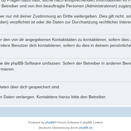
n du Fragen dazu hast, suche nach entsprechenden Informationen im Fo
n Betreiber und von ihm beauftragte Personen (Administratoren) zugäng
r nur mit deiner Zustimmung an Dritte weitergeben. Dies gilt nicht, s
n) verpflichtet ist oder die Daten zur Durchsetzung rechtlicher Interes
er den von dir angegebenen Kontaktdaten zu kontaktieren, sofern dies 
andere Benutzer dich kontaktieren, sofern du dies in deinem persönliche
, die die phpBB-Software umfassen. Sofern der Betreiber in anderen Be
ormieren.
 Daten über dich gespeichert sind.
 Daten verlangen. Kontaktiere hierzu bitte den Betreiber.
Powered by
phpBB
® Forum Software © phpBB Limited
Deutsche Übersetzung durch
phpBB.de