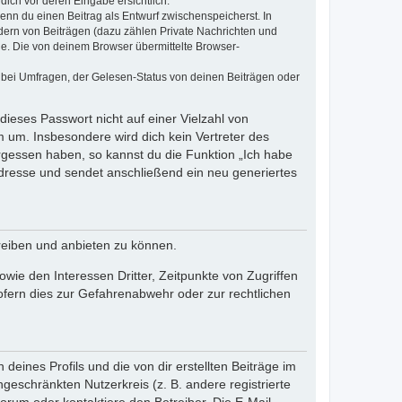
dich vor deren Eingabe ersichtlich.
wenn du einen Beitrag als Entwurf zwischenspeicherst. In
dern von Beiträgen (dazu zählen Private Nachrichten und
e. Die von deinem Browser übermittelte Browser-
 bei Umfragen, der Gelesen-Status von deinen Beiträgen oder
dieses Passwort nicht auf einer Vielzahl von
 um. Insbesondere wird dich kein Vertreter des
ergessen haben, so kannst du die Funktion „Ich habe
resse und sendet anschließend ein neu generiertes
reiben und anbieten zu können.
ie den Interessen Dritter, Zeitpunkte von Zugriffen
fern dies zur Gefahrenabwehr oder zur rechtlichen
eines Profils und die von dir erstellten Beiträge im
ngeschränkten Nutzerkreis (z. B. andere registrierte