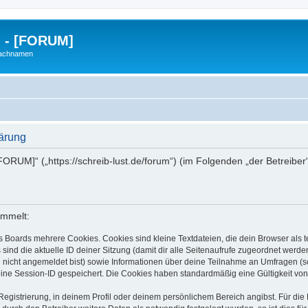
g - [FORUM]
Nachnamen
lärung
- [FORUM]“ („https://schreib-lust.de/forum“) (im Folgenden „der Betreib
ammelt:
s Boards mehrere Cookies. Cookies sind kleine Textdateien, die dein Browser als
 sind die aktuelle ID deiner Sitzung (damit dir alle Seitenaufrufe zugeordnet werd
u nicht angemeldet bist) sowie Informationen über deine Teilnahme an Umfragen (s
eine Session-ID gespeichert. Die Cookies haben standardmäßig eine Gültigkeit von 
Registrierung, in deinem Profil oder deinem persönlichem Bereich angibst. Für di