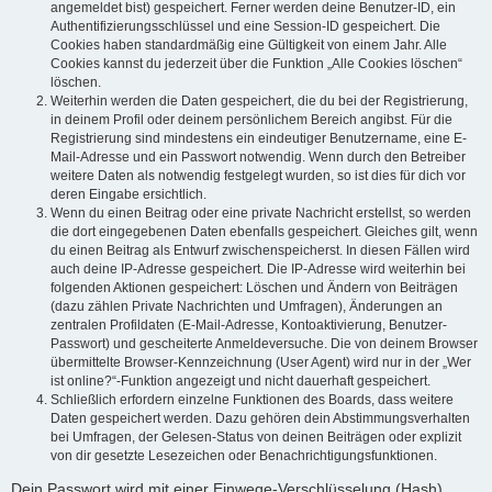
angemeldet bist) gespeichert. Ferner werden deine Benutzer-ID, ein
Authentifizierungsschlüssel und eine Session-ID gespeichert. Die
Cookies haben standardmäßig eine Gültigkeit von einem Jahr. Alle
Cookies kannst du jederzeit über die Funktion „Alle Cookies löschen“
löschen.
Weiterhin werden die Daten gespeichert, die du bei der Registrierung,
in deinem Profil oder deinem persönlichem Bereich angibst. Für die
Registrierung sind mindestens ein eindeutiger Benutzername, eine E-
Mail-Adresse und ein Passwort notwendig. Wenn durch den Betreiber
weitere Daten als notwendig festgelegt wurden, so ist dies für dich vor
deren Eingabe ersichtlich.
Wenn du einen Beitrag oder eine private Nachricht erstellst, so werden
die dort eingegebenen Daten ebenfalls gespeichert. Gleiches gilt, wenn
du einen Beitrag als Entwurf zwischenspeicherst. In diesen Fällen wird
auch deine IP-Adresse gespeichert. Die IP-Adresse wird weiterhin bei
folgenden Aktionen gespeichert: Löschen und Ändern von Beiträgen
(dazu zählen Private Nachrichten und Umfragen), Änderungen an
zentralen Profildaten (E-Mail-Adresse, Kontoaktivierung, Benutzer-
Passwort) und gescheiterte Anmeldeversuche. Die von deinem Browser
übermittelte Browser-Kennzeichnung (User Agent) wird nur in der „Wer
ist online?“-Funktion angezeigt und nicht dauerhaft gespeichert.
Schließlich erfordern einzelne Funktionen des Boards, dass weitere
Daten gespeichert werden. Dazu gehören dein Abstimmungsverhalten
bei Umfragen, der Gelesen-Status von deinen Beiträgen oder explizit
von dir gesetzte Lesezeichen oder Benachrichtigungsfunktionen.
Dein Passwort wird mit einer Einwege-Verschlüsselung (Hash)