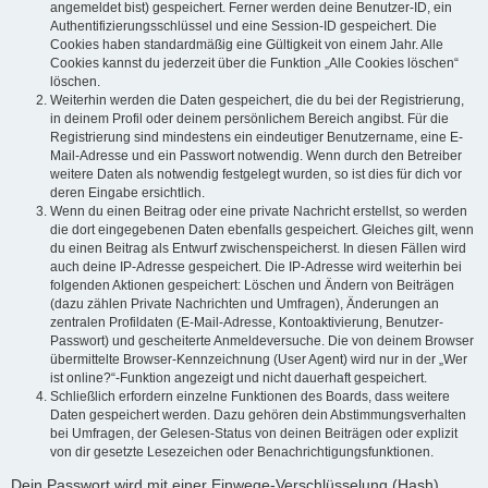
angemeldet bist) gespeichert. Ferner werden deine Benutzer-ID, ein
Authentifizierungsschlüssel und eine Session-ID gespeichert. Die
Cookies haben standardmäßig eine Gültigkeit von einem Jahr. Alle
Cookies kannst du jederzeit über die Funktion „Alle Cookies löschen“
löschen.
Weiterhin werden die Daten gespeichert, die du bei der Registrierung,
in deinem Profil oder deinem persönlichem Bereich angibst. Für die
Registrierung sind mindestens ein eindeutiger Benutzername, eine E-
Mail-Adresse und ein Passwort notwendig. Wenn durch den Betreiber
weitere Daten als notwendig festgelegt wurden, so ist dies für dich vor
deren Eingabe ersichtlich.
Wenn du einen Beitrag oder eine private Nachricht erstellst, so werden
die dort eingegebenen Daten ebenfalls gespeichert. Gleiches gilt, wenn
du einen Beitrag als Entwurf zwischenspeicherst. In diesen Fällen wird
auch deine IP-Adresse gespeichert. Die IP-Adresse wird weiterhin bei
folgenden Aktionen gespeichert: Löschen und Ändern von Beiträgen
(dazu zählen Private Nachrichten und Umfragen), Änderungen an
zentralen Profildaten (E-Mail-Adresse, Kontoaktivierung, Benutzer-
Passwort) und gescheiterte Anmeldeversuche. Die von deinem Browser
übermittelte Browser-Kennzeichnung (User Agent) wird nur in der „Wer
ist online?“-Funktion angezeigt und nicht dauerhaft gespeichert.
Schließlich erfordern einzelne Funktionen des Boards, dass weitere
Daten gespeichert werden. Dazu gehören dein Abstimmungsverhalten
bei Umfragen, der Gelesen-Status von deinen Beiträgen oder explizit
von dir gesetzte Lesezeichen oder Benachrichtigungsfunktionen.
Dein Passwort wird mit einer Einwege-Verschlüsselung (Hash)