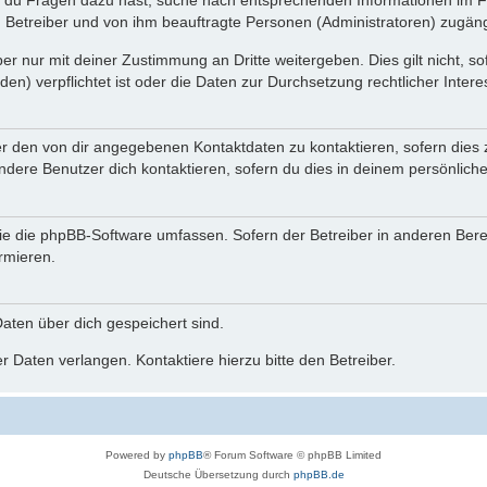
n du Fragen dazu hast, suche nach entsprechenden Informationen im Fo
n Betreiber und von ihm beauftragte Personen (Administratoren) zugäng
r nur mit deiner Zustimmung an Dritte weitergeben. Dies gilt nicht, s
n) verpflichtet ist oder die Daten zur Durchsetzung rechtlicher Interes
er den von dir angegebenen Kontaktdaten zu kontaktieren, sofern dies 
andere Benutzer dich kontaktieren, sofern du dies in deinem persönliche
, die die phpBB-Software umfassen. Sofern der Betreiber in anderen Be
ormieren.
 Daten über dich gespeichert sind.
 Daten verlangen. Kontaktiere hierzu bitte den Betreiber.
Powered by
phpBB
® Forum Software © phpBB Limited
Deutsche Übersetzung durch
phpBB.de