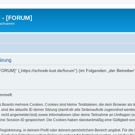
g - [FORUM]
Nachnamen
lärung
- [FORUM]“ („https://schreib-lust.de/forum“) (im Folgenden „der Betreib
ammelt:
s Boards mehrere Cookies. Cookies sind kleine Textdateien, die dein Browser als
 sind die aktuelle ID deiner Sitzung (damit dir alle Seitenaufrufe zugeordnet werd
u nicht angemeldet bist) sowie Informationen über deine Teilnahme an Umfragen (s
eine Session-ID gespeichert. Die Cookies haben standardmäßig eine Gültigkeit von 
Registrierung, in deinem Profil oder deinem persönlichem Bereich angibst. Für di