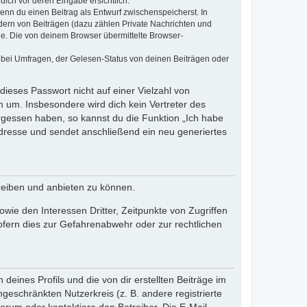
dich vor deren Eingabe ersichtlich.
wenn du einen Beitrag als Entwurf zwischenspeicherst. In
dern von Beiträgen (dazu zählen Private Nachrichten und
e. Die von deinem Browser übermittelte Browser-
 bei Umfragen, der Gelesen-Status von deinen Beiträgen oder
dieses Passwort nicht auf einer Vielzahl von
 um. Insbesondere wird dich kein Vertreter des
ergessen haben, so kannst du die Funktion „Ich habe
resse und sendet anschließend ein neu generiertes
reiben und anbieten zu können.
ie den Interessen Dritter, Zeitpunkte von Zugriffen
fern dies zur Gefahrenabwehr oder zur rechtlichen
eines Profils und die von dir erstellten Beiträge im
ngeschränkten Nutzerkreis (z. B. andere registrierte