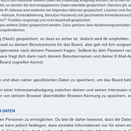
rch den Betreiber weitere Daten als notwendig festgelegt wurden, so ist dies für 
llst, so werden die dort eingegebenen Daten ebenfalls gespeichert. Gleiches gilt, 
Die IP-Adresse wird weiterhin bei folgenden Aktionen gespeichert: Löschen und Än
l-Adresse, Kontoaktivierung, Benutzer-Passwort) und gescheiterte Anmeldeversuch
ine?“-Funktion angezeigt und nicht dauerhaft gespeichert.
 dass weitere Daten gespeichert werden. Dazu gehören dein Abstimmungsverhalten
gungsfunktionen.
(Hash) gespeichert, so dass es sicher ist. Jedoch wird dir empfohlen, 
ssel zu deinem Benutzerkonto für das Board, also geh mit ihm sorgsam
htigterweise nach deinem Passwort fragen. Solltest du dein Passwort v
are fragt dich dann nach deinem Benutzernamen und deiner E-Mail-Ad
Board zugreifen kannst.
en und oben näher spezifizierten Daten zu speichern, um das Board bet
en einer Interessenabwägung zwischen deinen und seinen Interessen sow
r von deinem Browser übermittelter Browser-Kennung zu speichern, so
R DATEN
n Personen zu ermöglichen. Du bist dir daher bewusst, dass die Daten d
ber kann jedoch festlegen, dass einzelne Informationen nur für einen ei