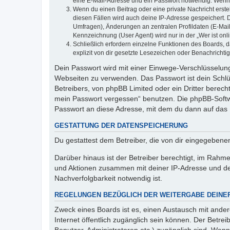
eine E-Mail-Adresse und ein Passwort notwendig. Wenn du
Wenn du einen Beitrag oder eine private Nachricht erste
diesen Fällen wird auch deine IP-Adresse gespeichert. 
Umfragen), Änderungen an zentralen Profildaten (E-Mai
Kennzeichnung (User Agent) wird nur in der „Wer ist onl
Schließlich erfordern einzelne Funktionen des Boards,
explizit von dir gesetzte Lesezeichen oder Benachrichti
Dein Passwort wird mit einer Einwege-Verschlüsselung 
Webseiten zu verwenden. Das Passwort ist dein Schlü
Betreibers, von phpBB Limited oder ein Dritter berec
mein Passwort vergessen“ benutzen. Die phpBB-Softw
Passwort an diese Adresse, mit dem du dann auf das 
GESTATTUNG DER DATENSPEICHERUNG
Du gestattest dem Betreiber, die von dir eingegeben
Darüber hinaus ist der Betreiber berechtigt, im Rahm
und Aktionen zusammen mit deiner IP-Adresse und de
Nachverfolgbarkeit notwendig ist.
REGELUNGEN BEZÜGLICH DER WEITERGABE DEINE
Zweck eines Boards ist es, einen Austausch mit andere
Internet öffentlich zugänglich sein können. Der Betrei