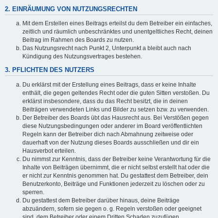
2. EINRÄUMUNG VON NUTZUNGSRECHTEN
Mit dem Erstellen eines Beitrags erteilst du dem Betreiber ein einfaches,
zeitlich und räumlich unbeschränktes und unentgeltliches Recht, deinen
Beitrag im Rahmen des Boards zu nutzen.
Das Nutzungsrecht nach Punkt 2, Unterpunkt a bleibt auch nach
Kündigung des Nutzungsvertrages bestehen.
3. PFLICHTEN DES NUTZERS
Du erklärst mit der Erstellung eines Beitrags, dass er keine Inhalte
enthält, die gegen geltendes Recht oder die guten Sitten verstoßen. Du
erklärst insbesondere, dass du das Recht besitzt, die in deinen
Beiträgen verwendeten Links und Bilder zu setzen bzw. zu verwenden.
Der Betreiber des Boards übt das Hausrecht aus. Bei Verstößen gegen
diese Nutzungsbedingungen oder anderer im Board veröffentlichten
Regeln kann der Betreiber dich nach Abmahnung zeitweise oder
dauerhaft von der Nutzung dieses Boards ausschließen und dir ein
Hausverbot erteilen.
Du nimmst zur Kenntnis, dass der Betreiber keine Verantwortung für die
Inhalte von Beiträgen übernimmt, die er nicht selbst erstellt hat oder die
er nicht zur Kenntnis genommen hat. Du gestattest dem Betreiber, dein
Benutzerkonto, Beiträge und Funktionen jederzeit zu löschen oder zu
sperren.
Du gestattest dem Betreiber darüber hinaus, deine Beiträge
abzuändern, sofern sie gegen o. g. Regeln verstoßen oder geeignet
sind, dem Betreiber oder einem Dritten Schaden zuzufügen.