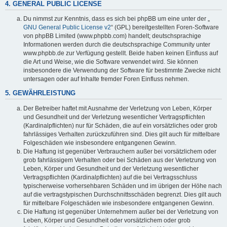
4. GENERAL PUBLIC LICENSE
Du nimmst zur Kenntnis, dass es sich bei phpBB um eine unter der „
GNU General Public License v2
“ (GPL) bereitgestellten Foren-Software
von phpBB Limited (www.phpbb.com) handelt; deutschsprachige
Informationen werden durch die deutschsprachige Community unter
www.phpbb.de zur Verfügung gestellt. Beide haben keinen Einfluss auf
die Art und Weise, wie die Software verwendet wird. Sie können
insbesondere die Verwendung der Software für bestimmte Zwecke nicht
untersagen oder auf Inhalte fremder Foren Einfluss nehmen.
5. GEWÄHRLEISTUNG
Der Betreiber haftet mit Ausnahme der Verletzung von Leben, Körper
und Gesundheit und der Verletzung wesentlicher Vertragspflichten
(Kardinalpflichten) nur für Schäden, die auf ein vorsätzliches oder grob
fahrlässiges Verhalten zurückzuführen sind. Dies gilt auch für mittelbare
Folgeschäden wie insbesondere entgangenen Gewinn.
Die Haftung ist gegenüber Verbrauchern außer bei vorsätzlichem oder
grob fahrlässigem Verhalten oder bei Schäden aus der Verletzung von
Leben, Körper und Gesundheit und der Verletzung wesentlicher
Vertragspflichten (Kardinalpflichten) auf die bei Vertragsschluss
typischerweise vorhersehbaren Schäden und im übrigen der Höhe nach
auf die vertragstypischen Durchschnittsschäden begrenzt. Dies gilt auch
für mittelbare Folgeschäden wie insbesondere entgangenen Gewinn.
Die Haftung ist gegenüber Unternehmern außer bei der Verletzung von
Leben, Körper und Gesundheit oder vorsätzlichem oder grob