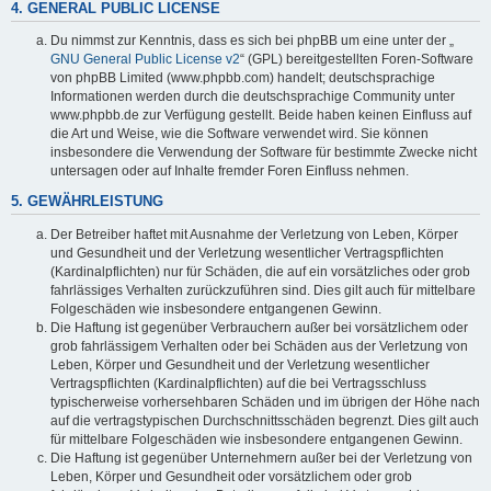
4. GENERAL PUBLIC LICENSE
Du nimmst zur Kenntnis, dass es sich bei phpBB um eine unter der „
GNU General Public License v2
“ (GPL) bereitgestellten Foren-Software
von phpBB Limited (www.phpbb.com) handelt; deutschsprachige
Informationen werden durch die deutschsprachige Community unter
www.phpbb.de zur Verfügung gestellt. Beide haben keinen Einfluss auf
die Art und Weise, wie die Software verwendet wird. Sie können
insbesondere die Verwendung der Software für bestimmte Zwecke nicht
untersagen oder auf Inhalte fremder Foren Einfluss nehmen.
5. GEWÄHRLEISTUNG
Der Betreiber haftet mit Ausnahme der Verletzung von Leben, Körper
und Gesundheit und der Verletzung wesentlicher Vertragspflichten
(Kardinalpflichten) nur für Schäden, die auf ein vorsätzliches oder grob
fahrlässiges Verhalten zurückzuführen sind. Dies gilt auch für mittelbare
Folgeschäden wie insbesondere entgangenen Gewinn.
Die Haftung ist gegenüber Verbrauchern außer bei vorsätzlichem oder
grob fahrlässigem Verhalten oder bei Schäden aus der Verletzung von
Leben, Körper und Gesundheit und der Verletzung wesentlicher
Vertragspflichten (Kardinalpflichten) auf die bei Vertragsschluss
typischerweise vorhersehbaren Schäden und im übrigen der Höhe nach
auf die vertragstypischen Durchschnittsschäden begrenzt. Dies gilt auch
für mittelbare Folgeschäden wie insbesondere entgangenen Gewinn.
Die Haftung ist gegenüber Unternehmern außer bei der Verletzung von
Leben, Körper und Gesundheit oder vorsätzlichem oder grob